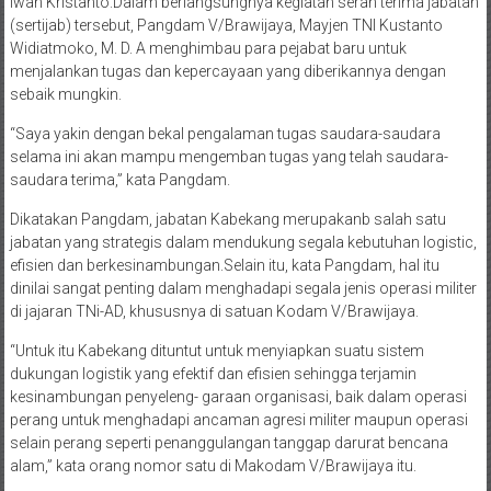
Iwan Kristanto.Dalam berlangsungnya kegiatan serah terima jabatan
(sertijab) tersebut, Pangdam V/Brawijaya, Mayjen TNI Kustanto
Widiatmoko, M. D. A menghimbau para pejabat baru untuk
menjalankan tugas dan kepercayaan yang diberikannya dengan
sebaik mungkin.
“Saya yakin dengan bekal pengalaman tugas saudara-saudara
selama ini akan mampu mengemban tugas yang telah saudara-
saudara terima,” kata Pangdam.
Dikatakan Pangdam, jabatan Kabekang merupakanb salah satu
jabatan yang strategis dalam mendukung segala kebutuhan logistic,
efisien dan berkesinambungan.Selain itu, kata Pangdam, hal itu
dinilai sangat penting dalam menghadapi segala jenis operasi militer
di jajaran TNi-AD, khususnya di satuan Kodam V/Brawijaya.
“Untuk itu Kabekang dituntut untuk menyiapkan suatu sistem
dukungan logistik yang efektif dan efisien sehingga terjamin
kesinambungan penyeleng- garaan organisasi, baik dalam operasi
perang untuk menghadapi ancaman agresi militer maupun operasi
selain perang seperti penanggulangan tanggap darurat bencana
alam,” kata orang nomor satu di Makodam V/Brawijaya itu.