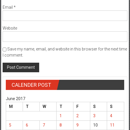
Email
*
Website
Save my name, email, and website in this browser for the next time
I comment.
CALENDER POST
June 2017
M
T
W
T
F
S
S
1
2
3
4
5
6
7
8
9
10
11