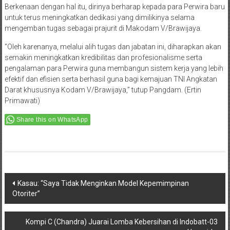
Berkenaan dengan hal itu, dirinya berharap kepada para Perwira baru
untuk terus meningkatkan dedikasi yang dimilikinya selama
mengemban tugas sebagai prajurit di Makodam V/Brawijaya.
“Oleh karenanya, melalui alih tugas dan jabatan ini, diharapkan akan
semakin meningkatkan kredibilitas dan profesionalisme serta
pengalaman para Perwira guna membangun sistem kerja yang lebih
efektif dan efisien serta berhasil guna bagi kemajuan TNI Angkatan
Darat khususnya Kodam V/Brawijaya,” tutup Pangdam. (Ertin
Primawati)
Share this on WhatsApp
Post
Kasau: “Saya Tidak Menginkan Model Kepemimpinan
Otoriter”
navigation
Kompi C (Chandra) Juarai Lomba Kebersihan di Indobatt-03