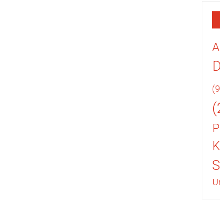
A
(9
(
P
K
U