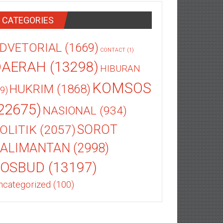
CATEGORIES
DVETORIAL
(1669)
CONTACT
(1)
DAERAH
(13298)
HIBURAN
KOMSOS
HUKRIM
(1868)
9)
22675)
NASIONAL
(934)
OLITIK
(2057)
SOROT
ALIMANTAN
(2998)
SOSBUD
(13197)
ncategorized
(100)