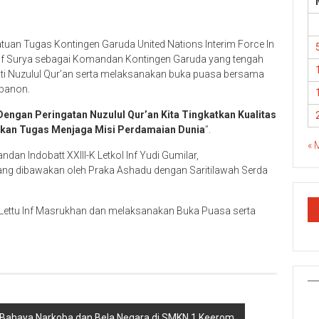
atuan Tugas Kontingen Garuda United Nations Interim Force In
Inf Surya sebagai Komandan Kontingen Garuda yang tengah
i Nuzulul Qur’an serta melaksanakan buka puasa bersama
ebanon.
Dengan Peringatan Nuzulul Qur’an Kita Tingkatkan Kualitas
kan Tugas Menjaga Misi Perdamaian Dunia
”.
« 
n Indobatt XXIII-K Letkol Inf Yudi Gumilar,
yang dibawakan oleh Praka Ashadu dengan Saritilawah Serda
ettu Inf Masrukhan dan melaksanakan Buka Puasa serta
” Bahaya Narkoba dan Bela Negara di SMKN 1 Keerom