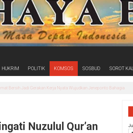
HUKRIM
POLITIK
KOMSOS
SOSBUD
SOROT KA
 Soewandhie, Pelayanan IGD hingga Farmasi Mulai Berbenah
ingati Nuzulul Qur’an
Ju