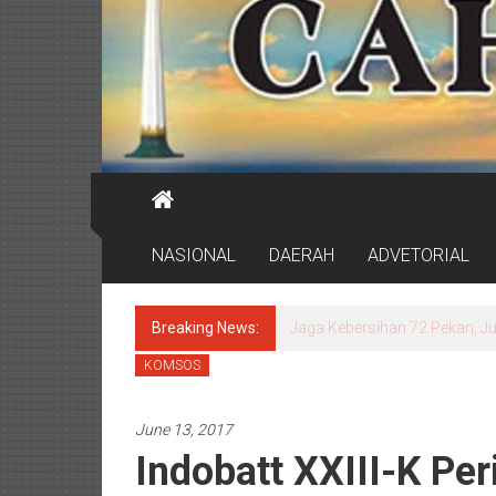
NASIONAL
DAERAH
ADVETORIAL
Breaking News:
Wali Kota Eri Cek Lagi RSUD
KOMSOS
June 13, 2017
Indobatt XXIII-K Per