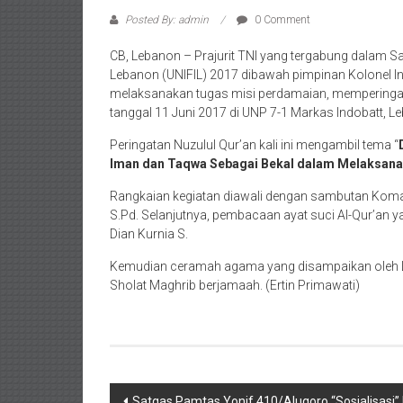
Posted By: admin
0 Comment
CB, Lebanon – Prajurit TNI yang tergabung dalam S
Lebanon (UNIFIL) 2017 dibawah pimpinan Kolonel 
melaksanakan tugas misi perdamaian, memperingat
tanggal 11 Juni 2017 di UNP 7-1 Markas Indobatt, L
Peringatan Nuzulul Qur’an kali ini mengambil tema “
Iman dan Taqwa Sebagai Bekal dalam Melaksana
Rangkaian kegiatan diawali dengan sambutan Komanda
S.Pd. Selanjutnya, pembacaan ayat suci Al-Qur’an 
Dian Kurnia S.
Kemudian ceramah agama yang disampaikan oleh L
Sholat Maghrib berjamaah. (Ertin Primawati)
Post
Satgas Pamtas Yonif 410/Alugoro “Sosialisasi