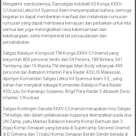
Mengakhir sambutannya, Dansatgas Indobatt-03 Konga XXXV-
C/Unamid Letkol Inf Syamsul Alam menyampaikan bahwa, semoga
kegiatan ini dapat memberikan manfaat dan melahirkan rumusan-
rumusan yang dapat membawa kemajuan dan perbaikan untuk kita
semua dan juga meningkatkan rasa kebersamaan dan
kekeluargaan, serta mempererat tali persaudaraan dan
persahabatan.
Satgas Batalyon Komposit TNI Konga XXXV-C/Unamid yang
berjumlah 800 personel, terdiri dari 54 Perwira, 189 Bintara, 541
Tamtama, dan 16 Wanita TNI dengan Main Body sebanyak 499
personel dari Battalion Infanteri Para Raider 433/JS Makassar,
dipimpin Komandan Satgas Letkol Inf Syamsul Alam S.E., yang
sehari-hari menjabat sebagai Komandan Batalyon Para Raider
433/Julu Siri Kariango Sulawesi, Brigif Para Raider 3 dibawah Divisi
Infanteri 1/Kostrad.
Satgas Kontingen Garuda XXXV-C/Unamid merupakan misi Satgas
TNI ketiga, dan dalam pelaksanaan tugasnya ditempatkan pada dua
UN Camp, yaitu Markas Batalyon beserta Kompi Bantuan dan 3
(tiga) Kompi Senapan yang berada di Supercamp Secwest Unamid
di El Geneina dan 1 (satu) Kompi Senapan Berdiri Sendiri berada di