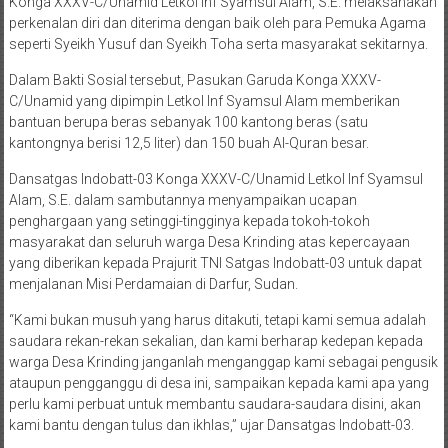
Konga XXXV-C/Unamid Letkol Inf Syamsul Alam, S.E. melaksanakan
perkenalan diri dan diterima dengan baik oleh para Pemuka Agama
seperti Syeikh Yusuf dan Syeikh Toha serta masyarakat sekitarnya.
Dalam Bakti Sosial tersebut, Pasukan Garuda Konga XXXV-
C/Unamid yang dipimpin Letkol Inf Syamsul Alam memberikan
bantuan berupa beras sebanyak 100 kantong beras (satu
kantongnya berisi 12,5 liter) dan 150 buah Al-Quran besar.
Dansatgas Indobatt-03 Konga XXXV-C/Unamid Letkol Inf Syamsul
Alam, S.E. dalam sambutannya menyampaikan ucapan
penghargaan yang setinggi-tingginya kepada tokoh-tokoh
masyarakat dan seluruh warga Desa Krinding atas kepercayaan
yang diberikan kepada Prajurit TNI Satgas Indobatt-03 untuk dapat
menjalanan Misi Perdamaian di Darfur, Sudan.
“Kami bukan musuh yang harus ditakuti, tetapi kami semua adalah
saudara rekan-rekan sekalian, dan kami berharap kedepan kepada
warga Desa Krinding janganlah menganggap kami sebagai pengusik
ataupun pengganggu di desa ini, sampaikan kepada kami apa yang
perlu kami perbuat untuk membantu saudara-saudara disini, akan
kami bantu dengan tulus dan ikhlas,” ujar Dansatgas Indobatt-03.