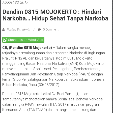
August 30, 2017
Dandim 0815 MOJOKERTO : Hindari
Narkoba… Hidup Sehat Tanpa Narkoba
Posted By: admin
0 Comment
Share this on WhatsApp
CB, (Pendim 0815 Mojokerto) –
Dalam rangka mencegah
terjadinya penyalahgunaan dan peredaran Narkoba di lingkungan
Prajurit, PNS AD dan keluarganya, Kodim 0815 Mojokerto
menggandeng Badan Nasional Narkotika (BNN) Kota Mojokerto
menyelenggarakan Sosialisasi Pencegahan, Pemberantasan,
Penyalahgunaan Dan Peredaran Gelap Narkoba (P4GN) dengan
tema “Stop Penyalahgunaan Narkoba dan Sukseskan Indonesia
Bebas Narkoba, Rabu (30/08/2017).
Dandim 0815 Mojokerto Letkol Czi Budi Pamudji, dalam
sambutannya mengatakan bahwa Sosialisasi Bahaya Narkoba
dalam rangka P4GN Triwulan III TA. 2017 merupakan program
Komando Atas (TNI/TNIAD) dalam rangka mendukung dan