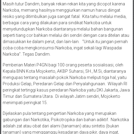
Masih tutur Dandim, banyak rekan-rekan kita yang dicopot karena
Narkoba, memang hasilnya menggiurkan namun harus diingat
resiko yang ditimbulkan juga sangat fatal. Kita tahu melalui media,
berbagai cara yang dilakukan para sindikat Narkoba untuk
menyelundupkan Narkoba diantaranya melalui bahan bangunan
seperti tiang cor bahkan melalui diri sendiri dengan cara ditelan atau
dimasukkan ke dalam perut, dan lain-lain. “Untuk itu jangan pernah
coba-coba mengkonsumsi Narkoba, ingat sekali lagi Waspadai
Narkoba”. Tegas Dandim.
Pemberian Materi P4GN bagi 100 orang peserta sosialisasi, oleh
Kepala BNN Kota Mojokerto, AKBP Suharsi, SH., M.Si, diantaranya
mengupas tentang masalah pokok Narkoba meliputi tiga hal, yaitu
Produksi Gelap, Peredaran Gelap dan Penyalahgunaan. Wilayah RI
peringkat tertinggi kasus peredaran Narkoba yaitu DKI Jakarta, Jawa
Timur dan Sumatera Utara. Di wilayah Jatim sendiri, Mojokerto
menimpati peringkat 15.
Dijelaskan pula tentang pengertian Narkoba yang merupakan
gabungan dari Narkotika, Psikotropika dan bahan adiktif. Narkotika
adalah zat atau obat dari alami (tanaman) atau sintetis (bukan
tanaman) yang mengganggu kesadaran daya pikir, daya ingat,