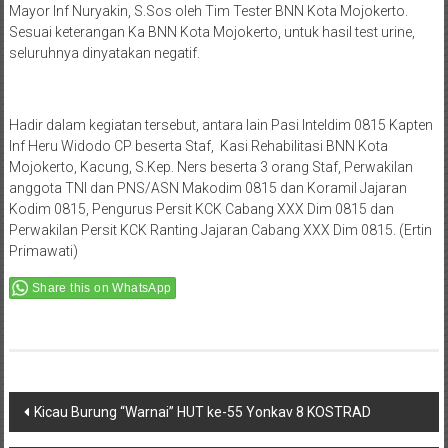
Mayor Inf Nuryakin, S.Sos oleh Tim Tester BNN Kota Mojokerto.
Sesuai keterangan Ka BNN Kota Mojokerto, untuk hasil test urine,
seluruhnya dinyatakan negatif.
Hadir dalam kegiatan tersebut, antara lain Pasi Inteldim 0815 Kapten
Inf Heru Widodo CP beserta Staf, Kasi Rehabilitasi BNN Kota
Mojokerto, Kacung, S.Kep. Ners beserta 3 orang Staf, Perwakilan
anggota TNI dan PNS/ASN Makodim 0815 dan Koramil Jajaran
Kodim 0815, Pengurus Persit KCK Cabang XXX Dim 0815 dan
Perwakilan Persit KCK Ranting Jajaran Cabang XXX Dim 0815. (Ertin
Primawati)
Share this on WhatsApp
Post
Kicau Burung “Warnai” HUT ke-55 Yonkav 8 KOSTRAD
navigation