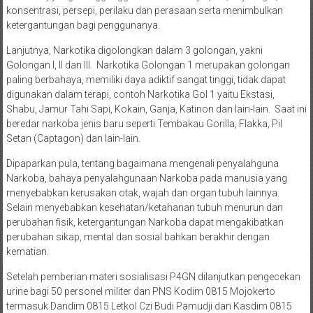
konsentrasi, persepi, perilaku dan perasaan serta menimbulkan
ketergantungan bagi penggunanya.
Lanjutnya, Narkotika digolongkan dalam 3 golongan, yakni
Golongan I, II dan III. Narkotika Golongan 1 merupakan golongan
paling berbahaya, memiliki daya adiktif sangat tinggi, tidak dapat
digunakan dalam terapi, contoh Narkotika Gol 1 yaitu Ekstasi,
Shabu, Jamur Tahi Sapi, Kokain, Ganja, Katinon dan lain-lain. Saat ini
beredar narkoba jenis baru seperti Tembakau Gorilla, Flakka, Pil
Setan (Captagon) dan lain-lain.
Dipaparkan pula, tentang bagaimana mengenali penyalahguna
Narkoba, bahaya penyalahgunaan Narkoba pada manusia yang
menyebabkan kerusakan otak, wajah dan organ tubuh lainnya.
Selain menyebabkan kesehatan/ketahanan tubuh menurun dan
perubahan fisik, ketergantungan Narkoba dapat mengakibatkan
perubahan sikap, mental dan sosial bahkan berakhir dengan
kematian.
Setelah pemberian materi sosialisasi P4GN dilanjutkan pengecekan
urine bagi 50 personel militer dan PNS Kodim 0815 Mojokerto
termasuk Dandim 0815 Letkol Czi Budi Pamudji dan Kasdim 0815