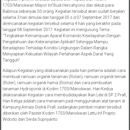
Kegiatan Apkowil tersebut dibuka oleh Kepala Staf Kodim
1703/Manokwari Mayor Inf Budi Hercahyono dan diikuti para
Babinsa sebanyak 50 orang. Kegiatan tersebut akan sudah berjalan
selama 3 hari dimulai dari tanggal 05 s.d 07 September 2017 dan
direncanakan kegiatan tersebut selama 4 hari yang berakhir pada
tanggal 08 September 2017. Kegiatan ini mengusung Tema
“Tingkatkan Kemampuan Aparat Komando Kewilayahan Dengan
Pengetahuan dan Keterampilan Aplikatif Sehingga Mampu
Beradaptasi Terhadap Kondisi Lingkungan Dalam Rangka
Menyiapkan Kekuatan Wilayah Pertahanan Aspek Darat Yang
Tangguh”.
Adapun Kegiatan yang dilaksanakan pada hari pertama adalah cara
membuat ramuan organik tanaman (Rotan), ramuan organik ternak
(Roter), ramuan organik hama (Roma) dan cara pembuatan
tanaman Hydroponik di Kodim 1703/Manokwari. Hari Kedua
dilaksanakan Kegiatan cara membudidayakan Ikan Lele di SP 2 Prafi,
Hari Ketiga adalah cara menanam padi menggunakan alat tanam di
Kampung Aimasi Distrik Prafi. sedangkan pemberi materi tersebut
diberikan oleh Pasiter Kodim 1703/Manokwari Lettu Inf Prapto
Widodo dan Serda Supriyanto.