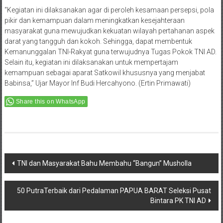
“Kegiatan ini dilaksanakan agar di peroleh kesamaan persepsi, pola
pikir dan kemampuan dalam meningkatkan kesejahteraan
masyarakat guna mewujudkan kekuatan wilayah pertahanan aspek
darat yang tangguh dan kokoh. Sehingga, dapat membentuk
Kemanunggalan TNI-Rakyat guna terwujudnya Tugas Pokok TNI AD.
Selain itu, kegiatan ini dilaksanakan untuk mempertajam
kemampuan sebagai aparat Satkowil khususnya yang menjabat
Babinsa,” Ujar Mayor Inf Budi Hercahyono. (Ertin Primawati)
Share this on WhatsApp
Post
TNI dan Masyarakat Bahu Membahu “Bangun” Musholla
navigation
50 PutraTerbaik dari Pedalaman PAPUA BARAT Seleksi Pusat
Bintara PK TNI AD