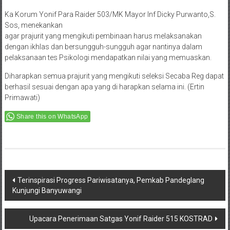
Ka Korum Yonif Para Raider 503/MK Mayor Inf Dicky Purwanto,S.
Sos, menekankan
agar prajurit yang mengikuti pembinaan harus melaksanakan
dengan ikhlas dan bersungguh-sungguh agar nantinya dalam
pelaksanaan tes Psikologi mendapatkan nilai yang memuaskan.
Diharapkan semua prajurit yang mengikuti seleksi Secaba Reg dapat
berhasil sesuai dengan apa yang di harapkan selama ini. (Ertin
Primawati)
Share this on WhatsApp
Post
Terinspirasi Progress Pariwisatanya, Pemkab Pandeglang
Kunjungi Banyuwangi
navigation
Upacara Penerimaan Satgas Yonif Raider 515 KOSTRAD