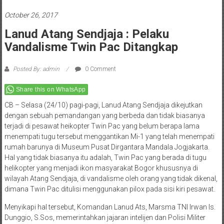
October 26, 2017
Lanud Atang Sendjaja : Pelaku
Vandalisme Twin Pac Ditangkap
Posted By: admin
0 Comment
Share this on WhatsApp
CB – Selasa (24/10) pagi-pagi, Lanud Atang Sendjaja dikejutkan
dengan sebuah pemandangan yang berbeda dan tidak biasanya
terjadi di pesawat heikopter Twin Pac yang belum berapa lama
menempati tugu tersebut menggantikan Mi-1 yang telah menempati
rumah barunya di Museum Pusat Dirgantara Mandala Jogjakarta.
Hal yang tidak biasanya itu adalah, Twin Pac yang berada di tugu
helikopter yang menjadi ikon masyarakat Bogor khususnya di
wilayah Atang Sendjaja, di vandalisme oleh orang yang tidak dikenal,
dimana Twin Pac ditulisi menggunakan pilox pada sisi kiri pesawat.
Menyikapi hal tersebut, Komandan Lanud Ats, Marsma TNI Irwan Is.
Dunggio, S.Sos, memerintahkan jajaran intelijen dan Polisi Militer