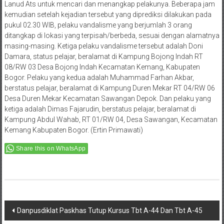
Lanud Ats untuk mencari dan menangkap pelakunya. Beberapa jam
kemudian setelah kejadian tersebut yang diprediksi dilakukan pada
pukul 02.30 WIB, pelaku vandalisme yang berjumlah 3 orang
ditangkap di lokasi yang terpisah/berbeda, sesuai dengan alamatnya
masing-masing. Ketiga pelaku vandalisme tersebut adalah Doni
Damara, status pelajar, beralamat di Kampung Bojong Indah RT
08/RW 03 Desa Bojong Indah Kecamatan Kemang, Kabupaten
Bogor. Pelaku yang kedua adalah Muhammad Farhan Akbar,
berstatus pelajar, beralamat di Kampung Duren Mekar RT 04/RW 06
Desa Duren Mekar Kecamatan Sawangan Depok. Dan pelaku yang
ketiga adalah Dimas Fajarudin, berstatus pelajar, beralamat di
Kampung Abdul Wahab, RT 01/RW 04, Desa Sawangan, Kecamatan
Kemang Kabupaten Bogor. (Ertin Primawati)
Share this on WhatsApp
Post
Danpusdiklat Paskhas Tutup Kursus Tbt A-44 Dan Tbt A-45