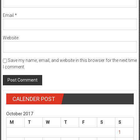
Email
*
Website
Save my name, email, and website in this browser for the next time
I comment.
CALENDER POST
October 2017
M
T
W
T
F
S
S
1