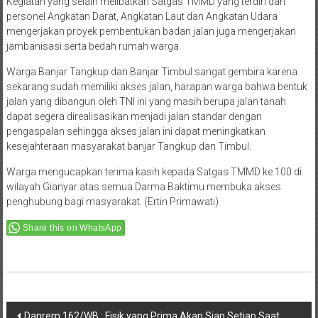
Kegiatan yang selain melibatkan Satgas TMMD yang terdiri dari
personel Angkatan Darat, Angkatan Laut dan Angkatan Udara
mengerjakan proyek pembentukan badan jalan juga mengerjakan
jambanisasi serta bedah rumah warga.
Warga Banjar Tangkup dan Banjar Timbul sangat gembira karena
sekarang sudah memiliki akses jalan, harapan warga bahwa bentuk
jalan yang dibangun oleh TNI ini yang masih berupa jalan tanah
dapat segera direalisasikan menjadi jalan standar dengan
pengaspalan sehingga akses jalan ini dapat meningkatkan
kesejahteraan masyarakat banjar Tangkup dan Timbul.
Warga mengucapkan terima kasih kepada Satgas TMMD ke 100 di
wilayah Gianyar atas semua Darma Baktimu membuka akses
penghubung bagi masyarakat. (Ertin Primawati)
Share this on WhatsApp
Post
Danrem 162/WB : Fisik yang Prima Akan Siap Setiap Saat