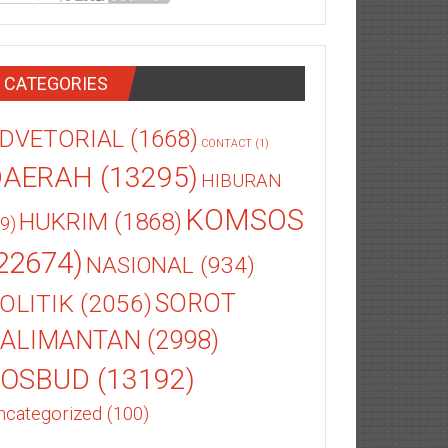
CATEGORIES
DVETORIAL
(1668)
CONTACT
(1)
DAERAH
(13295)
HIBURAN
KOMSOS
HUKRIM
(1868)
9)
22674)
NASIONAL
(934)
OLITIK
(2056)
SOROT
ALIMANTAN
(2998)
SOSBUD
(13192)
ncategorized
(100)