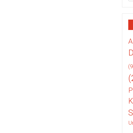
A
(9
(
P
K
U