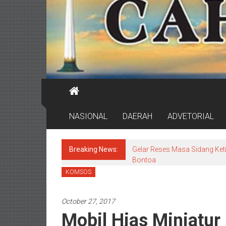
NASIONAL
DAERAH
ADVETORIAL
Breaking News:
Gelar Reses Masa Sidang Keti
Bontoa
KOMSOS
October 27, 2017
Mobil Hias Miniatur