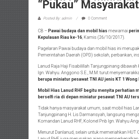
“Pukau” Masyarak
Posted By: admin
0 Comment
CB –
Pawai budaya dan mobil hias
mewarnai
peri
Kepulauan Riau ke-16
, Kamis (26/10/2017).
Pagelaran Pawai budaya dan mobil hias ini merupak
Pemerintahan Daerah (OPD) sekolah, perbankan, inst
Lanud Raja Haji Fisabilillah Tanjungpinang dibawa
Ign. Wahyu. Anggono S.E., M.M. turut menyemarak
berupa miniatur pesawat TNI AU jenis KT 1 Wong
Mobil Hias Lanud RHF begitu menyita perhatian 
berselfi ria di depan miniatur pesawat TNI AU ter
Tidak hanya masyarakat umum, saat mobil hias La
Tanjungpinang H. Lis Darmansyah, langsung menga
Komandan Lanud RHF, Kolonel Pnb Ign. Wahyu Anggo
Menurut Danlanud, selain untuk memeriahkan HUT O
Lanud RHF juga merupakan ajang memperkenalkan 