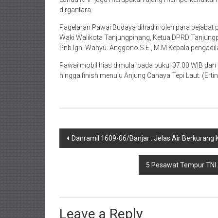
dirgantara.
Pagelaran Pawai Budaya dihadiri oleh para pejabat
Waki Walikota Tanjungpinang, Ketua DPRD Tanjungpi
Pnb Ign. Wahyu. Anggono S.E., M.M Kepala pengadila
Pawai mobil hias dimulai pada pukul 07.00 WIB dan m
hingga finish menuju Anjung Cahaya Tepi Laut. (Erti
Post
Danramil 1609-06/Banjar : Jelas Air Berkurang
navigation
5 Pesawat Tempur TNI 
Leave a Reply