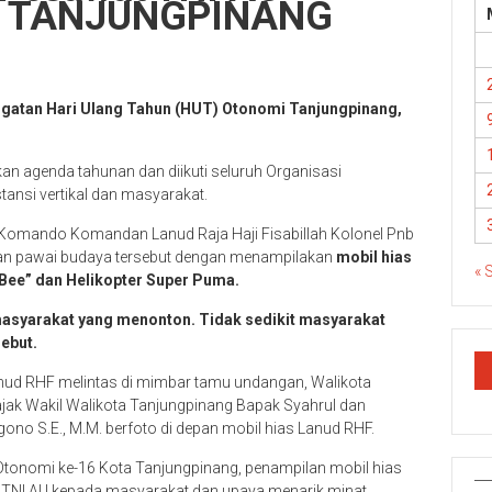
at TANJUNGPINANG
ngatan Hari Ulang Tahun (HUT) Otonomi Tanjungpinang,
an agenda tahunan dan diikuti seluruh Organisasi
ansi vertikal dan masyarakat.
h Komando Komandan Lanud Raja Haji Fisabillah Kolonel Pnb
kan pawai budaya tersebut dengan menampilakan
mobil hias
« 
 Bee” dan Helikopter Super Puma.
masyarakat yang menonton. Tidak sedikit masyarakat
sebut.
nud RHF melintas di mimbar tamu undangan, Walikota
jak Wakil Walikota Tanjungpinang Bapak Syahrul dan
no S.E., M.M. berfoto di depan mobil hias Lanud RHF.
tonomi ke-16 Kota Tanjungpinang, penampilan mobil hias
TNI AU kepada masyarakat dan upaya menarik minat