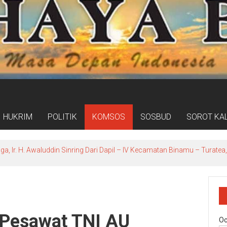
HUKRIM
POLITIK
KOMSOS
SOSBUD
SOROT KA
ga, Ir. H. Awaluddin Sinring Dari Dapil – lV Kecamatan Binamu – Turat
 Pesawat TNI AU
Oc