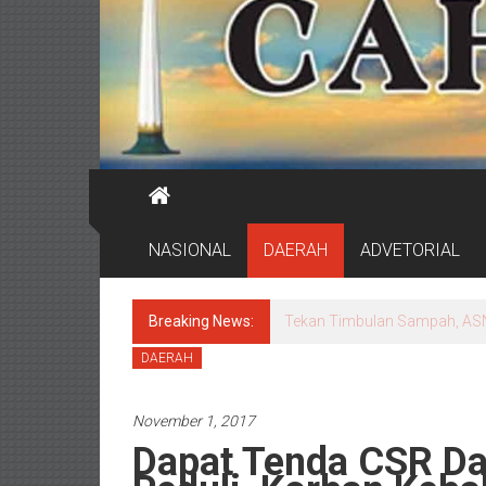
NASIONAL
DAERAH
ADVETORIAL
Breaking News:
Wali Kota Eri Minta Direksi 
DAERAH
November 1, 2017
Dapat Tenda CSR D