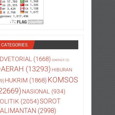
CATEGORIES
DVETORIAL
(1668)
CONTACT
(1)
DAERAH
(13293)
HIBURAN
KOMSOS
HUKRIM
(1868)
9)
22669)
NASIONAL
(934)
OLITIK
(2054)
SOROT
ALIMANTAN
(2998)