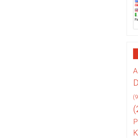
A
(9
(
P
K