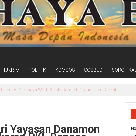
HUKRIM
POLITIK
KOMSOS
SOSBUD
SOROT KA
PAM Surya Sembada Percepat Aliran Air Bersih hingga ke Kampung
ari Yayasan Danamon
No