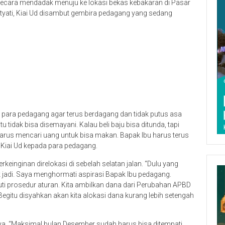
secara mendadak menuju ke lokasi bekas kebakaran di Pasar
tyati, Kiai Ud disambut gembira pedagang yang sedang
para pedagang agar terus berdagang dan tidak putus asa
idak bisa disemayani. Kalau beli baju bisa ditunda, tapi
 harus mencari uang untuk bisa makan. Bapak Ibu harus terus
r Kiai Ud kepada para pedagang.
einginan direlokasi di sebelah selatan jalan. “Dulu yang
ak jadi. Saya menghormati aspirasi Bapak Ibu pedagang.
i prosedur aturan. Kita ambilkan dana dari Perubahan APBD
egitu disyahkan akan kita alokasi dana kurang lebih setengah
nya. “Maksimal bulan Desember sudah harus bisa ditempati