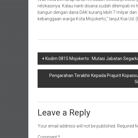
relokasinya. Kalau nanti disana sudah ditempati ini
bangun dengan dana DAK kurang lebih 7 milyar dan 
kebanggaan warga Kota Mojokerto,” lanjut Kiai Ud. (
Post
Kodim 0815 Mojokerto : Mutasi Jabatan Segarka
navigation
Pengarahan Terakhir Kepada Prajurit Kopassus,
S
Leave a Reply
Your email address will not be published.
Required f
Comment
*