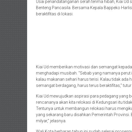
Usai penandatanganan serah terima hibah, Kiai Ud 
Benteng Pancasila. Bersama Kepala Bappeko Harlis
beraktifitas di lokasi.
Kiai Ud memberikan motivasi dan semangat kepada 
menghadapi musibah. “Sebab yang namanya perut itu t
kalau makanan sehari harus terisi. Kalau tidak ada
semangat berdagang, harus terus beraktifitas,” tutu
Kiai Ud mewujudkan aspirasi para pedagang yang berk
rencananya akan kita relokasi di Kedungsari itu tid
Tentunya untuk membangun relokasi harus mengikut
yang sekarang baru disahkan Pemerintah Provinsi. B
milyar,” jelasnya.
Wali Kota berharap tahun ini sudah selesai proses