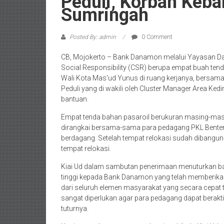
Peduli, Korban Keb
Sumringah
Posted By: admin
0 Comment
CB, Mojokerto – Bank Danamon melalui Yayasan D
Social Responsibility (CSR) berupa empat buah ten
Wali Kota Mas’ud Yunus di ruang kerjanya, bersam
Peduli yang di wakili oleh Cluster Manager Area Ked
bantuan.
Empat tenda bahan pasaroil berukuran masing-masing
dirangkai bersama-sama para pedagang PKL Benten
berdagang. Setelah tempat relokasi sudah dibangun d
tempat relokasi.
Kiai Ud dalam sambutan penerimaan menuturkan ba
tinggi kepada Bank Danamon yang telah memberikan
dari seluruh elemen masyarakat yang secara cepat 
sangat diperlukan agar para pedagang dapat berakt
tuturnya.