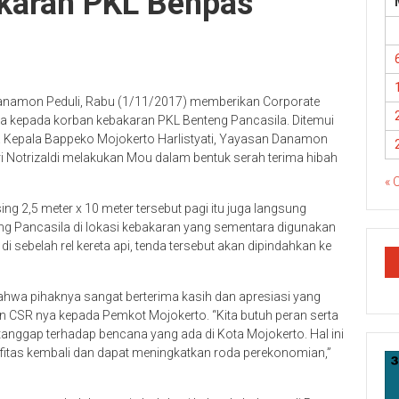
akaran PKL Benpas
anamon Peduli, Rabu (1/11/2017) memberikan Corporate
da kepada korban kebakaran PKL Benteng Pancasila. Ditemui
a Kepala Bappeko Mojokerto Harlistyati, Yayasan Danamon
iri Notrizaldi melakukan Mou dalam bentuk serah terima hibah
« 
 2,5 meter x 10 meter tersebut pagi itu juga langsung
g Pancasila di lokasi kebakaran yang sementara digunakan
i sebelah rel kereta api, tenda tersebut akan dipindahkan ke
hwa pihaknya sangat berterima kasih dan apresiasi yang
 CSR nya kepada Pemkot Mojokerto. “Kita butuh peran serta
tanggap terhadap bencana yang ada di Kota Mojokerto. Hal ini
ifitas kembali dan dapat meningkatkan roda perekonomian,”