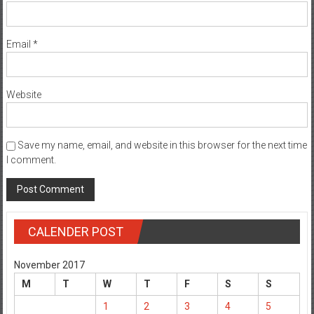
Email
*
Website
Save my name, email, and website in this browser for the next time
I comment.
CALENDER POST
November 2017
M
T
W
T
F
S
S
1
2
3
4
5