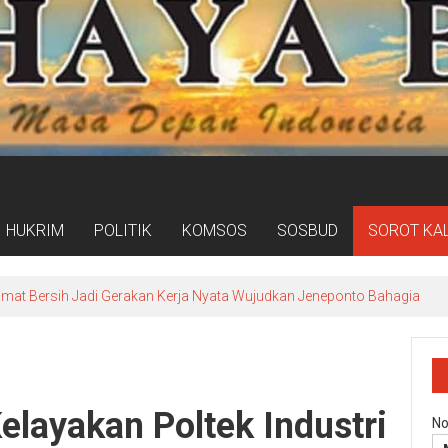
HUKRIM
POLITIK
KOMSOS
SOSBUD
SOROT KA
umat Bersih Jadi Gerakan Kerja Nyata Wujudkan Jeneponto Bahagia
layakan Poltek Industri
No