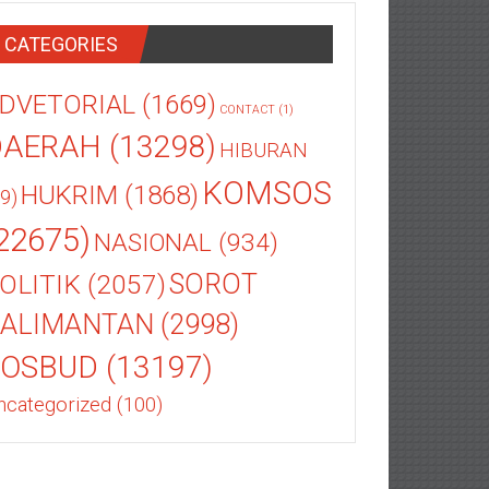
CATEGORIES
DVETORIAL
(1669)
CONTACT
(1)
DAERAH
(13298)
HIBURAN
KOMSOS
HUKRIM
(1868)
9)
22675)
NASIONAL
(934)
OLITIK
(2057)
SOROT
ALIMANTAN
(2998)
SOSBUD
(13197)
ncategorized
(100)