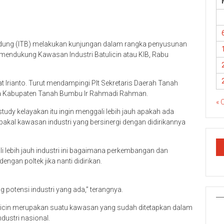
Bandung (ITB) melakukan kunjungan dalam rangka penyusunan
m mendukung Kawasan Industri Batulicin atau KIB, Rabu
ajat Irianto. Turut mendampingi Plt Sekretaris Daerah Tanah
a Kabupaten Tanah Bumbu Ir Rahmadi Rahman.
« 
tudy kelayakan itu ingin menggali lebih jauh apakah ada
akal kawasan industri yang bersinergi dengan didirikannya
li lebih jauh industri ini bagaimana perkembangan dan
ngan poltek jika nanti didirikan.
g potensi industri yang ada,” terangnya.
ulicin merupakan suatu kawasan yang sudah ditetapkan dalam
ustri nasional.