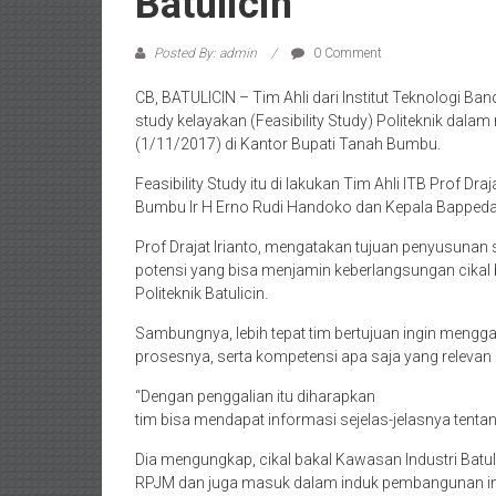
Batulicin
Posted By: admin
0 Comment
CB, BATULICIN – Tim Ahli dari Institut Teknologi 
study kelayakan (Feasibility Study) Politeknik dala
(1/11/2017) di Kantor Bupati Tanah Bumbu.
Feasibility Study itu di lakukan Tim Ahli ITB Prof Dr
Bumbu Ir H Erno Rudi Handoko dan Kepala Bapped
Prof Drajat Irianto, mengatakan tujuan penyusunan s
potensi yang bisa menjamin keberlangsungan cikal b
Politeknik Batulicin.
Sambungnya, lebih tepat tim bertujuan ingin mengga
prosesnya, serta kompetensi apa saja yang relevan de
“Dengan penggalian itu diharapkan
tim bisa mendapat informasi sejelas-jelasnya tentan
Dia mengungkap, cikal bakal Kawasan Industri Bat
RPJM dan juga masuk dalam induk pembangunan ind