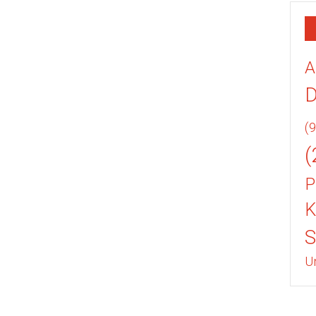
A
(9
(
P
K
U