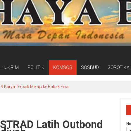
HUKRIM
POLITIK
KOMSOS
SOSBUD
SOROT KA
9 Karya Terbaik Melaju ke Babak Final
OSTRAD Latih Outbond
No