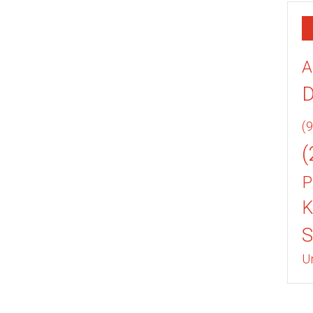
A
(9
(
P
K
U