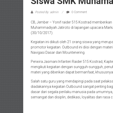
Siswa SMK Muhama
Posted By: admin
0 Comment
CB, Jember – Yonif raider 515 Kostrad memberikan
Muhammadiyah Jatiroto di lapangan upacara Markas
(30/10/2017).
Kegiatan ini diikuti oleh 21 orang siswa yang mer
promotor kegiatan. Outbound ini diisi dengan mater
Navigasi Dasar dan Mountenering.
Perwira Jasmani Infanteri Raider 515 Kostrad, Kap
mengikuti kegiatan dengan sungguh-sungguh, penu
materi yang diberikan dapat bermanfaat, khususny
Salah satu guru yang mendapingi pada saat pelak
diadakannya kegiatan Outbound sangat penting bagi
dasar dari segala perilaku manusia pada umumnya, 
semangat dan disiplin, dedikasi, loyalitas dan rasa 