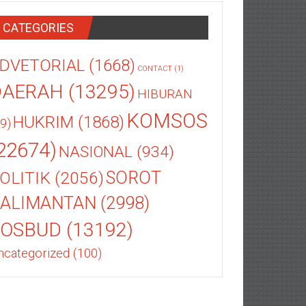
CATEGORIES
DVETORIAL
(1668)
CONTACT
(1)
DAERAH
(13295)
HIBURAN
KOMSOS
HUKRIM
(1868)
9)
22674)
NASIONAL
(934)
OLITIK
(2056)
SOROT
ALIMANTAN
(2998)
SOSBUD
(13192)
ncategorized
(100)