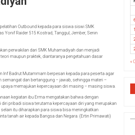
diyah
 pelatihan Outbound kepada para siswa siswi SMK
 Yonif Raider 515 Kostrad, Tanggul, Jember, Senin
upakan perwakilan dari SMK Muhamadiyah dan menjadi
i teori maupun praktek, diantaranya pengetahuan dasar
« 
ten Inf Badrut Mutammam berpesan kepada para peserta agar
h semangat dan bertanggung – jawab, sehingga materi –
a upaya memajukan kepercayaan diri masing – masing siswa.
sanaan kegiatan ibu Erma mengatakan bahwa dengan
 diri pribadi siswa terutama kepercayaan diri yang merupakan
selain itu diharapkan para siswa bisa meningkatkan
cinta tanah air kepada Bangsa dan Negara. (Ertin Primawati)