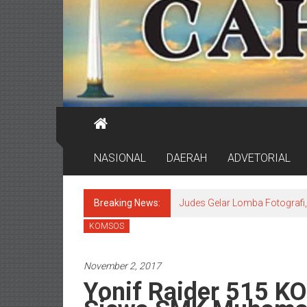
NASIONAL
DAERAH
ADVETORIAL
Breaking News:
Judes Gelar Lomba Fotografi, 
KOMSOS
November 2, 2017
Yonif Raider 515 K