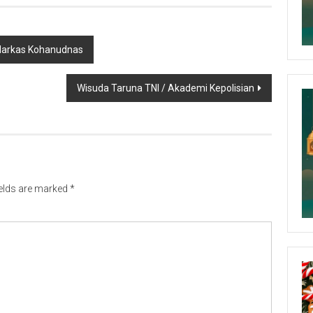
 Markas Kohanudnas
Wisuda Taruna TNI / Akademi Kepolisian
ields are marked
*