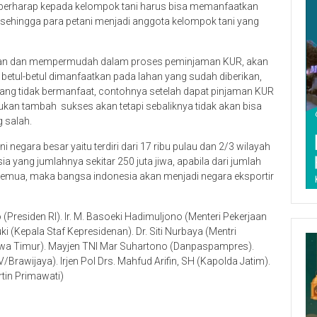
 berharap kepada kelompok tani harus bisa memanfaatkan
ehingga para petani menjadi anggota kelompok tani yang
rikan dan mempermudah dalam proses peminjaman KUR, akan
betul-betul dimanfaatkan pada lahan yang sudah diberikan,
ang tidak bermanfaat, contohnya setelah dapat pinjaman KUR
kan tambah sukses akan tetapi sebaliknya tidak akan bisa
 salah.
i negara besar yaitu terdiri dari 17 ribu pulau dan 2/3 wilayah
a yang jumlahnya sekitar 250 juta jiwa, apabila dari jumlah
 semua, maka bangsa indonesia akan menjadi negara eksportir
o (Presiden RI). Ir. M. Basoeki Hadimuljono (Menteri Pekerjaan
(Kepala Staf Kepresidenan). Dr. Siti Nurbaya (Mentri
wa Timur). Mayjen TNI Mar Suhartono (Danpaspampres).
awijaya). Irjen Pol Drs. Mahfud Arifin, SH (Kapolda Jatim).
rtin Primawati)