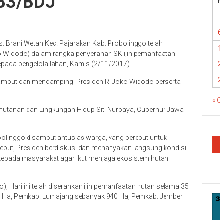
83/BDJ
. Brani Wetan Kec. Pajarakan Kab. Probolinggo telah
oko Widodo) dalam rangka penyerahan SK ijin pemanfaatan
pada pengelola lahan, Kamis (2/11/2017).
mbut dan mendampingi Presiden RI Joko Widodo berserta
« 
ehutanan dan Lingkungan Hidup Siti Nurbaya, Gubernur Jawa
olinggo disambut antusias warga, yang berebut untuk
ebut, Presiden berdiskusi dan menanyakan langsung kondisi
kepada masyarakat agar ikut menjaga ekosistem hutan
), Hari ini telah diserahkan ijin pemanfaatan hutan selama 35
 Ha, Pemkab. Lumajang sebanyak 940 Ha, Pemkab. Jember