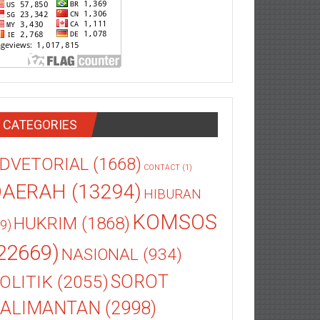
CATEGORIES
DVETORIAL
(1668)
CONTACT
(1)
DAERAH
(13294)
HIBURAN
KOMSOS
HUKRIM
(1868)
9)
22669)
NASIONAL
(934)
OLITIK
(2055)
SOROT
ALIMANTAN
(2998)