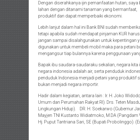
Dengan diserahkanya ijin pemanfaatan hutan, saya
lahan dengan ditanami tanaman yang bermanfaat, s
produktif dan dapat memperbaiki ekonomi.
Lebih lanjut dalam hal ini Bank BNI sudah membe
tetapi apabila sudah mendapat pinjaman KUR harus 
jangan sampai disalahgunakan untuk kepentingan y
digunakan untuk membeli mobil maka para petani bu
mengangsur tiap bulannya karena penggunaan yang
Bapak ibu saudara-saudaraku sekalian, negara kita in
negara indonesia adalah air, serta penduduk indonesi
penduduk Indonesia menjadi petani yang produktif
bukan menjadi negara importir.
Hadir dalam kegiatan, antara lain : Ir. H. Joko Widod
Umum dan Perumahan Rakyat RI). Drs. Teten Masduki 
Lingkungan Hidup). DR. H. Soekarwo (Gubernur Ja
Mayjen TNI Kustanto Widiatmoko, M.DA (Pangdam V/Br
Hj. Puput Tantriana Sari, SE (Bupati Probolinggo). (E