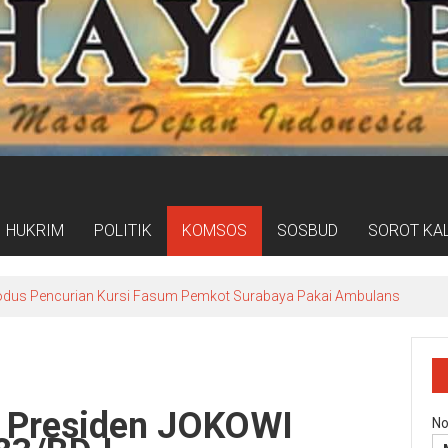
HUKRIM
POLITIK
KOMSOS
SOSBUD
SOROT KA
dus Pencurian Kursi Fasum Pemkot Surabaya Pakai Ambulans
o, Presiden JOKOWI
No