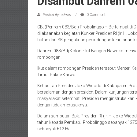
Disambut Danrem 0
Posted By: admin
0 Comment
CB, (Penrem 083/Bdj) Probolinggo – Bertempat di Ds
dilaksanakan kegiatan Kunker Presiden RI (Ir. H. J
hutan dan SK pengakuan perlindungan kehutanan ke
Danrem 083/Bdj Kolonel Inf Bangun Nawoko menya
rombongan.
Ikut dalam rombongan Presiden tersebut Menteri K
Timur Pakde Karwo.
Kehadiran Presiden Joko Widodo di Kabupaten Prob
bersalaman dengan presiden. Dalam kunjungan ters
masyarakat setempat. Presiden menginstruksikan 
dengan tidak merusaknya.
Dalam sambutan Bpk. Presiden RI (Ir. H. Joko Widodo
tahun kepada Pemkab. Probolinggo sebanyak 1275
sebanyak 612 Ha.