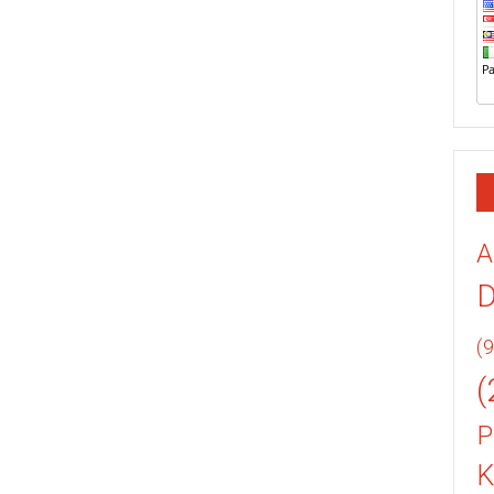
A
(9
(
P
K