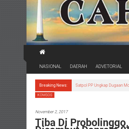
NASIONAL
DAERAH
ADVETORIAL
Breaking News:
Satpol PP Ungkap Dugaan Mo
KOMSOS
November 2, 2017
Tiba Di Probolingg