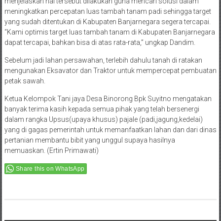
menjelaskan hal tersebut dilakukan guna mencari solusi dalam
meningkatkan percepatan luas tambah tanam padi sehingga target
yang sudah ditentukan di Kabupaten Banjarnegara segera tercapai.
“Kami optimis target luas tambah tanam di Kabupaten Banjarnegara
dapat tercapai, bahkan bisa di atas rata-rata,” ungkap Dandim.
Sebelum jadi lahan persawahan, terlebih dahulu tanah di ratakan
mengunakan Eksavator dan Traktor untuk mempercepat pembuatan
petak sawah.
Ketua Kelompok Tani jaya Desa Binorong Bpk Suyitno mengatakan
banyak terima kasih kepada semua pihak yang telah bersenergi
dalam rangka Upsus(upaya khusus) pajale (padi,jagung,kedelai)
yang di gagas pemerintah untuk memanfaatkan lahan dan dari dinas
pertanian membantu bibit yang unggul supaya hasilnya
memuaskan. (Ertin Primawati)
Share this on WhatsApp