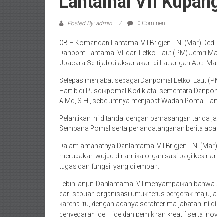
Lantamal VII Kupan
Posted By: admin
0 Comment
CB – Komandan Lantamal VII Brigjen TNI (Mar) Ded
Danpom Lantamal VII dari Letkol Laut (PM) Jemri Ma
Upacara Sertijab dilaksanakan di Lapangan Apel Ma
Selepas menjabat sebagai Danpomal Letkol Laut (P
Hartib di Pusdikpomal Kodiklatal sementara Danpom
A.Md, S.H., sebelumnya menjabat Wadan Pomal Lant
Pelantikan ini ditandai dengan pemasangan tanda
Sempana Pomal serta penandatanganan berita acara
Dalam amanatnya Danlantamal VII Brigjen TNI (Mar)
merupakan wujud dinamika organisasi bagi kesin
tugas dan fungsi yang di emban.
Lebih lanjut Danlantamal VII menyampaikan bahwa 
dari sebuah organisasi untuk terus bergerak maju, a
karena itu, dengan adanya serahterima jabatan ini
penyegaran ide – ide dan pemikiran kreatif serta ino