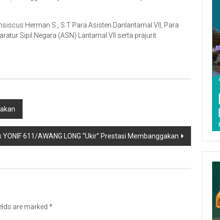
nsiscus Herman S., S.T Para Asisten Danlantamal VII, Para
ratur Sipil Negara (ASN) Lantamal VII serta prajurit
makan
 YONIF 611/AWANG LONG “Ukir” Prestasi Membanggakan
ields are marked
*