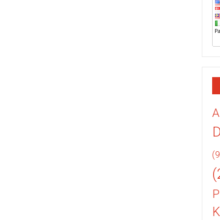
A
(9
(
P
K