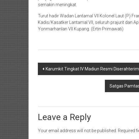
semakin meningkat.
Turut hadir Wadan Lantamal VII Kolonel Laut (P) Fra
Kadis/Kasatker Lantamal VII, seluruh prajurit dan Apa
Yonmarhanlan VII Kupang. (Ertin Primawati)
Post
Karumkit Tingkat IV Madiun Resmi Diserahteri
navigation
Satgas Pamtas
Leave a Reply
Your email address will not be published.
Required f