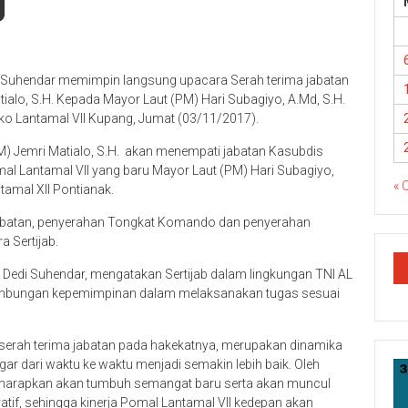
g
i Suhendar memimpin langsung upacara Serah terima jabatan
tialo, S.H. Kepada Mayor Laut (PM) Hari Subagiyo, A.Md, S.H.
ko Lantamal VII Kupang, Jumat (03/11/2017).
M) Jemri Matialo, S.H. akan menempati jabatan Kasubdis
al Lantamal VII yang baru Mayor Laut (PM) Hari Subagiyo,
« 
amal XII Pontianak.
 jabatan, penyerahan Tongkat Komando dan penyerahan
 Sertijab.
 Dedi Suhendar, mengatakan Sertijab dalam lingkungan TNI AL
ambungan kepemimpinan dalam melaksanakan tugas sesuai
serah terima jabatan pada hakekatnya, merupakan dinamika
gar dari waktu ke waktu menjadi semakin lebih baik. Oleh
 diharapkan akan tumbuh semangat baru serta akan muncul
vatif, sehingga kinerja Pomal Lantamal VII kedepan akan