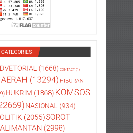
CATEGORIES
DVETORIAL
(1668)
CONTACT
(1)
DAERAH
(13294)
HIBURAN
KOMSOS
HUKRIM
(1868)
9)
22669)
NASIONAL
(934)
OLITIK
(2055)
SOROT
ALIMANTAN
(2998)