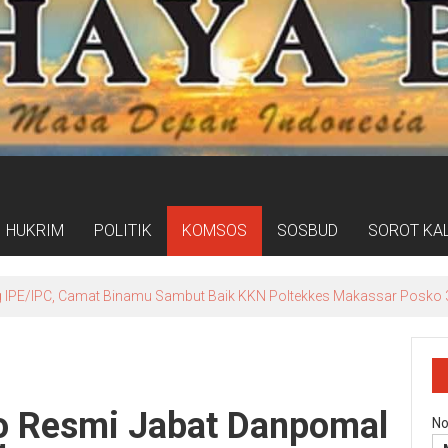
HUKRIM
POLITIK
KOMSOS
SOSBUD
SOROT KA
ogram Kampung Pancasila Terakomodasi Dalam Raperda Kampung Ce
o Resmi Jabat Danpomal
No