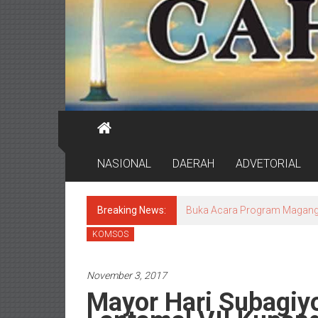
NASIONAL
DAERAH
ADVETORIAL
Breaking News:
DPRD Surabaya Pastikan Pr
KOMSOS
November 3, 2017
Mayor Hari Subagiy