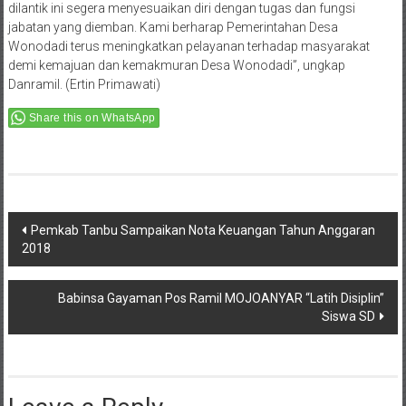
dilantik ini segera menyesuaikan diri dengan tugas dan fungsi
jabatan yang diemban. Kami berharap Pemerintahan Desa
Wonodadi terus meningkatkan pelayanan terhadap masyarakat
demi kemajuan dan kemakmuran Desa Wonodadi”, ungkap
Danramil. (Ertin Primawati)
Share this on WhatsApp
Post
Pemkab Tanbu Sampaikan Nota Keuangan Tahun Anggaran
2018
navigation
Babinsa Gayaman Pos Ramil MOJOANYAR “Latih Disiplin”
Siswa SD