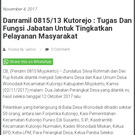
November 4, 2017
Danramil 0815/13 Kutorejo : Tugas Dan
Fungsi Jabatan Untuk Tingkatkan
Pelayanan Masyarakat
Posted By: admin
0 Comment
Share this on WhatsApp
CB, (Pendim 0815 Mojokerto) – Zundatus Silvia Rohmah dan Dwi
Puji Astutik dilantik menjadi Sekretaris Desa dan Kaur Umum Desa
Wonodadi Kecamatan Kutorejo Kabupaten Mojokerto, Kamis
(02/11/2017) malam. Dua Jabatan Perangkat Desa yang dilantik ini,
hasil seleksi tanggal 12 Oktober 2017 lalu.
Pelantikan yang berlangsung di Balai Desa Wonodadi dihadiri sekitar
50 orang, antara lain Forpimka Kutorejo, Kasi Pemerintahan
Kecamatan Kutorejo Purwo Edi Susanto, S.IP., Kasitramtib
Kecamatan Kutorejo Nurmakin, Kades Wonodadi Miskan, Ketua
BPD, Ketia LPM, Para Perangkat Desa, Ketua Panitia Seleksi