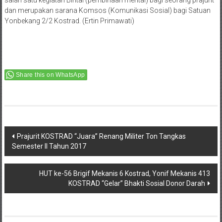
salah satu kegiatan Bintal (pembinaan mental) bagi seorang prajurit
dan merupakan sarana Komsos (Komunikasi Sosial) bagi Satuan
Yonbekang 2/2 Kostrad. (Ertin Primawati)
Share this on WhatsApp
Post
Prajurit KOSTRAD “Juara” Renang Militer Ton Tangkas
Semester II Tahun 2017
navigation
HUT ke-56 Brigif Mekanis 6 Kostrad, Yonif Mekanis 413
KOSTRAD “Gelar” Bhakti Sosial Donor Darah