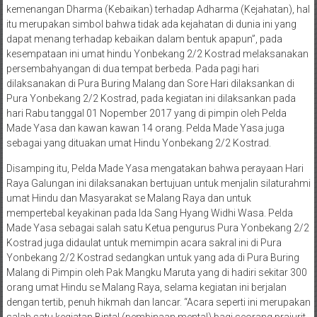
kemenangan Dharma (Kebaikan) terhadap Adharma (Kejahatan), hal
itu merupakan simbol bahwa tidak ada kejahatan di dunia ini yang
dapat menang terhadap kebaikan dalam bentuk apapun”, pada
kesempataan ini umat hindu Yonbekang 2/2 Kostrad melaksanakan
persembahyangan di dua tempat berbeda. Pada pagi hari
dilaksanakan di Pura Buring Malang dan Sore Hari dilaksankan di
Pura Yonbekang 2/2 Kostrad, pada kegiatan ini dilaksankan pada
hari Rabu tanggal 01 Nopember 2017 yang di pimpin oleh Pelda
Made Yasa dan kawan kawan 14 orang. Pelda Made Yasa juga
sebagai yang dituakan umat Hindu Yonbekang 2/2 Kostrad.
Disamping itu, Pelda Made Yasa mengatakan bahwa perayaan Hari
Raya Galungan ini dilaksanakan bertujuan untuk menjalin silaturahmi
umat Hindu dan Masyarakat se Malang Raya dan untuk
mempertebal keyakinan pada Ida Sang Hyang Widhi Wasa. Pelda
Made Yasa sebagai salah satu Ketua pengurus Pura Yonbekang 2/2
Kostrad juga didaulat untuk memimpin acara sakral ini di Pura
Yonbekang 2/2 Kostrad sedangkan untuk yang ada di Pura Buring
Malang di Pimpin oleh Pak Mangku Maruta yang di hadiri sekitar 300
orang umat Hindu se Malang Raya, selama kegiatan ini berjalan
dengan tertib, penuh hikmah dan lancar. “Acara seperti ini merupakan