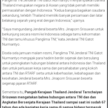
Panglima TNI Jenderal TNI Gatot Nurmantyo menyampaikan bahwa
Thailand merupakan negara di Asean yang tidak pernah memiliki
permasalahan dengan Indonesia. “Kedua bangsa bagaikan saudara
sekandung, terlebih Thailand memiliki banyak persamaan dan latar
belakang sejarah yang erat dengan Indonesia,” ujarnya.
“Saya mengundang Jenderal beserta Mrs. Jinaporn Srisuwan untuk
berkunjung secara resmi ke Indonesia sebagai tamu kehormatan
TNI dan tamu khusus Panglima TNI,” kata Jenderal TNI Gatot
Nurmantyo.
Disela-sela jamuan malam resmi, Panglima TNI Jenderal TNI Gatot
Nurmantyo mengajak para hadirin berdiri sejenak dan bersulang
untuk peningkatan hubungan bilateral antara Indonesia dan Thailand
dan untuk perluasan kerja sama dan persahabatan yang kokoh
antara TNI dan RTARF serta untuk keberhasilan, kebahagiaan dan
kesehatan Jenderal beserta Mrs. Jinaporn Srisuwan beserta
segenap jajaran RTARF.
Sementara itu,
Pangab Kerajaan Thailand Jenderal Tarnchaiyan
Srisuwan mengatakan bahwa hubungan antara TNI dan dan
Angkatan Bersenjata Kerajaan Thailand sampai saat ini sudah 67
tahun dan ada kegiatan kerja sama di semua bidang termasuk