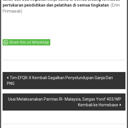
pertukaran pendidikan dan pelatihan di semua tingkatan
. (Ertin
Primawati)
Share this on WhatsApp
Post
Tim EFQR-X Kembali Gagalkan Penyelundupan Ganja Dari
PNG
navigation
Usai Melaksanakan Pamtas RI- Malaysia, Satgas Yonif 403/WP
Kembali ke Homebase