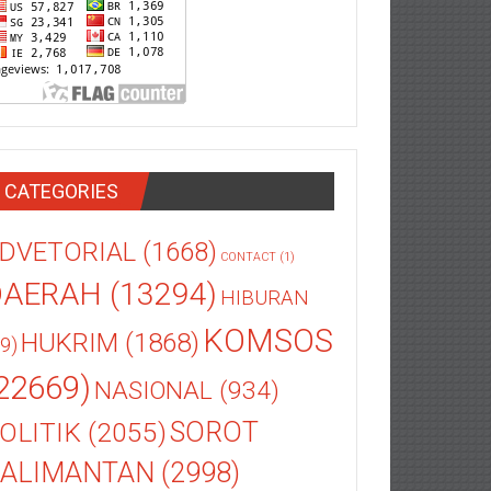
CATEGORIES
DVETORIAL
(1668)
CONTACT
(1)
DAERAH
(13294)
HIBURAN
KOMSOS
HUKRIM
(1868)
9)
22669)
NASIONAL
(934)
OLITIK
(2055)
SOROT
ALIMANTAN
(2998)