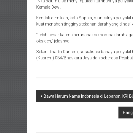
“Kita belum bisa menyimpulkan tumbuhnya penyakit bah
Kemala Dewi.
Kendati demikian, kata Sophia, munculnya penyakit 
kuat menahan tingginya tekanan darah yang dihasilk
“Lebih besar karena berusaha memompa darah agar 
oksigen,” jelasnya.
Selain dihadiri Danrem, sosialisasi bahaya penyakit h
(Kasrem) 084/Bhaskara Jaya dan beberapa Pejabat t
Post
Bawa Harum Nama Indonesia di Lebanon, KR
navigation
Pang