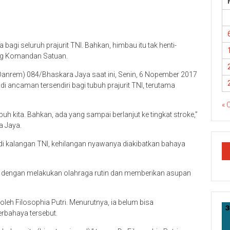
gi seluruh prajurit TNI. Bahkan, himbau itu tak henti-
ing Komandan Satuan.
anrem) 084/Bhaskara Jaya saat ini, Senin, 6 Nopember 2017
i ancaman tersendiri bagi tubuh prajurit TNI, terutama
« 
h kita. Bahkan, ada yang sampai berlanjut ke tingkat stroke,”
a Jaya.
di kalangan TNI, kehilangan nyawanya diakibatkan bahaya
ama dengan melakukan olahraga rutin dan memberikan asupan
eh Filosophia Putri. Menurutnya, ia belum bisa
rbahaya tersebut.