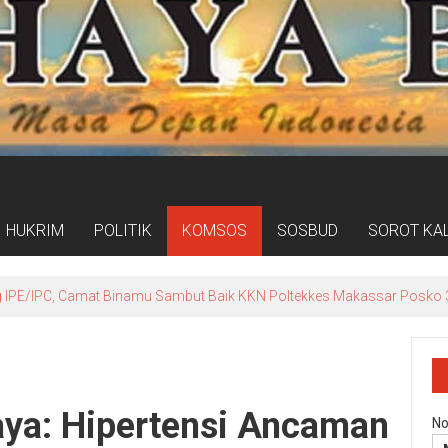
HUKRIM
POLITIK
KOMSOS
SOSBUD
SOROT KA
ogram Kampung Pancasila Terakomodasi Dalam Raperda Kampung Ce
ya: Hipertensi Ancaman
No