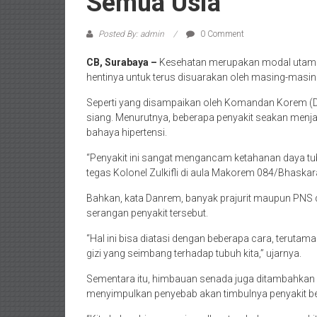
Semua Usia
Posted By: admin
0 Comment
CB, Surabaya –
Kesehatan merupakan modal utama ba
hentinya untuk terus disuarakan oleh masing-mas
Seperti yang disampaikan oleh Komandan Korem (D
siang. Menurutnya, beberapa penyakit seakan menjad
bahaya hipertensi.
“Penyakit ini sangat mengancam ketahanan daya tubu
tegas Kolonel Zulkifli di aula Makorem 084/Bhaskar
Bahkan, kata Danrem, banyak prajurit maupun PNS 
serangan penyakit tersebut.
“Hal ini bisa diatasi dengan beberapa cara, terut
gizi yang seimbang terhadap tubuh kita,” ujarnya.
Sementara itu, himbauan senada juga ditambahkan ol
menyimpulkan penyebab akan timbulnya penyakit be