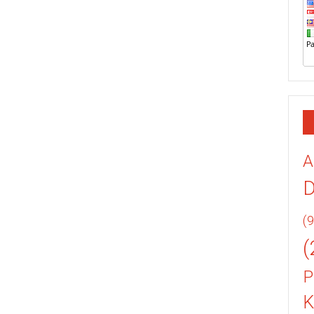
A
(9
(
P
K