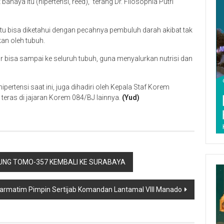
aya itu (hipertensi, reed),” terang Dr. Filosophia Putri
itu bisa diketahui dengan pecahnya pembuluh darah akibat tak
an oleh tubuh.
bisa sampai ke seluruh tubuh, guna menyalurkan nutrisi dan
ipertensi saat ini, juga dihadiri oleh Kepala Staf Korem
eras di jajaran Korem 084/BJ lainnya.
(Yud)
I BUNG TOMO-357 KEMBALI KE SURABAYA
armatim Pimpin Sertijab Komandan Lantamal VIII Manado