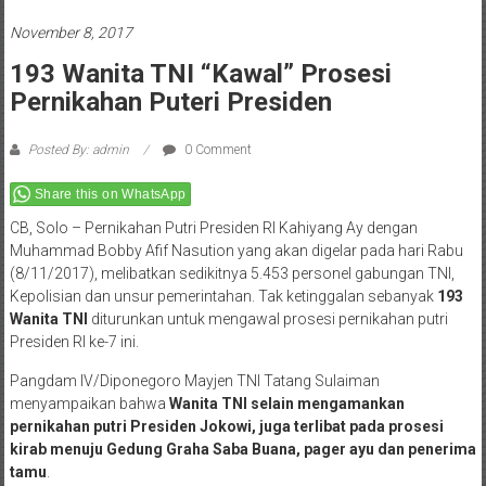
November 8, 2017
193 Wanita TNI “Kawal” Prosesi
Pernikahan Puteri Presiden
Posted By: admin
0 Comment
Share this on WhatsApp
CB, Solo – Pernikahan Putri Presiden RI Kahiyang Ay dengan
Muhammad Bobby Afif Nasution yang akan digelar pada hari Rabu
(8/11/2017), melibatkan sedikitnya 5.453 personel gabungan TNI,
Kepolisian dan unsur pemerintahan. Tak ketinggalan sebanyak
193
Wanita TNI
diturunkan untuk mengawal prosesi pernikahan putri
Presiden RI ke-7 ini.
Pangdam IV/Diponegoro Mayjen TNI Tatang Sulaiman
menyampaikan bahwa
Wanita TNI selain mengamankan
pernikahan putri Presiden Jokowi, juga terlibat pada prosesi
kirab menuju Gedung Graha Saba Buana, pager ayu dan penerima
tamu
.