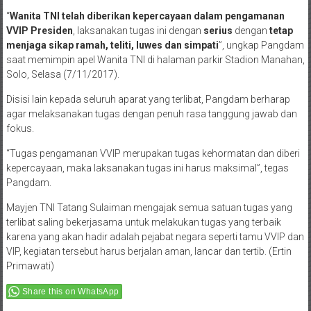
“
Wanita TNI telah diberikan kepercayaan dalam pengamanan
VVIP Presiden
, laksanakan tugas ini dengan
serius
dengan
tetap
menjaga sikap ramah, teliti, luwes dan simpati
”, ungkap Pangdam
saat memimpin apel Wanita TNI di halaman parkir Stadion Manahan,
Solo, Selasa (7/11/2017).
Disisi lain kepada seluruh aparat yang terlibat, Pangdam berharap
agar melaksanakan tugas dengan penuh rasa tanggung jawab dan
fokus.
“Tugas pengamanan VVIP merupakan tugas kehormatan dan diberi
kepercayaan, maka laksanakan tugas ini harus maksimal”, tegas
Pangdam.
Mayjen TNI Tatang Sulaiman mengajak semua satuan tugas yang
terlibat saling bekerjasama untuk melakukan tugas yang terbaik
karena yang akan hadir adalah pejabat negara seperti tamu VVIP dan
VIP, kegiatan tersebut harus berjalan aman, lancar dan tertib. (Ertin
Primawati)
Share this on WhatsApp