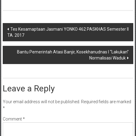
Post
Tes Kesamaptaan Jasmani YONKO 462 PASKHAS Semester II
TA. 2017
navigation
Bantu Pemerintah Atasi Banjir, Kosekhanudnas I “Lakukan”
Normalisasi Waduk
Leave a Reply
Your email address will not be published.
Required fields are marked
*
Comment
*