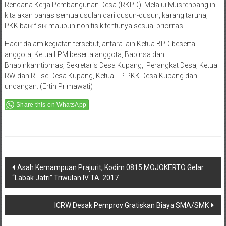
Rencana Kerja Pembangunan Desa (RKPD). Melalui Musrenbang ini
kita akan bahas semua usulan dari dusun-dusun, karang taruna,
PKK baik fisik maupun non fisik tentunya sesuai prioritas.
Hadir dalam kegiatan tersebut, antara lain Ketua BPD beserta
anggota, Ketua LPM beserta anggota, Babinsa dan
Bhabinkamtibmas, Sekretaris Desa Kupang, Perangkat Desa, Ketua
RW dan RT se-Desa Kupang, Ketua TP PKK Desa Kupang dan
undangan. (Ertin Primawati)
Share this on WhatsApp
Post
Asah Kemampuan Prajurit, Kodim 0815 MOJOKERTO Gelar
“Labak Jatri” Triwulan IV TA. 2017
navigation
ICRW Desak Pemprov Gratiskan Biaya SMA/SMK