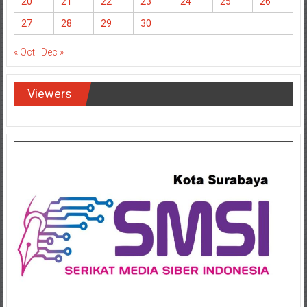
20
21
22
23
24
25
26
27
28
29
30
« Oct
Dec »
Viewers