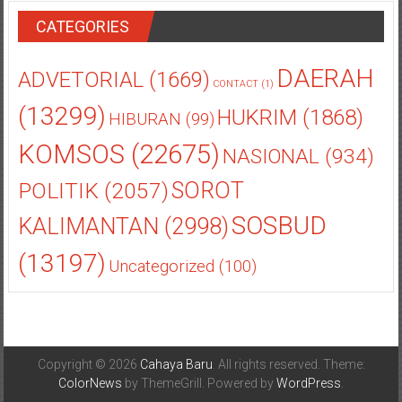
CATEGORIES
DAERAH
ADVETORIAL
(1669)
CONTACT
(1)
(13299)
HUKRIM
(1868)
HIBURAN
(99)
KOMSOS
(22675)
NASIONAL
(934)
POLITIK
(2057)
SOROT
SOSBUD
KALIMANTAN
(2998)
(13197)
Uncategorized
(100)
Copyright © 2026
Cahaya Baru
. All rights reserved. Theme:
ColorNews
by ThemeGrill. Powered by
WordPress
.