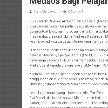
Medsos Bagi Pelajar
Posted By: admin
0 Comment
CB, (Penrem Binaiya) Ambon – Media sosial (Medso
bisa dengan mudah berpartisipasi, berbagi, dan menci
dunia virtual. Blog, jejaring sosial dan wiki merup
masyarakat di seluruh dunia. Andreas Kaplan dan M
kelompok aplikasi berbasis internet yang membangun
Oleh sebab itu berkenaan dengan hal tersebut sanga
penerus khususnya pelajar, Kamis (09/11/2017) di
Penerangan Korem 151/Binaiya memberikan sosia
Media Sosial kepada Siswa-siswi di SMA Negeri 13
Kegiatan Sosialisasi penggunaan Medsos ini bertu
penggunaan akun jejaring sosial (sosmed) seperti fac
khususnya dapat mengerti akan dampak positif da
Lebih lanjut materi yang dibawakan oleh Tim Pener
Dwi Riyadi, dijelaskan bahwa Medsos memiliki dam
akurat, namun di sisi lain dapat menimbulkan berb
atau tidak langsung seperti, pornografi di kalangan 