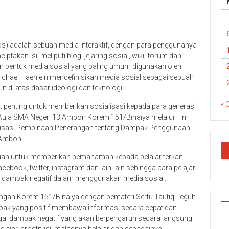
s) adalah sebuah media interaktif, dengan para penggunanya
ptakan isi meliputi blog, jejaring sosial, wiki, forum dan
akan bentuk media sosial yang paling umum digunakan oleh
ichael Haenlein mendefinisikan media sosial sebagai sebuah
 di atas dasar ideologi dan teknologi.
« 
t penting untuk memberikan sosialisasi kepada para generasi
 Aula SMA Negeri 13 Ambon Korem 151/Binaiya melalui Tim
lisasi Pembinaan Penerangan tentang Dampak Penggunaan
 Ambon.
juan untuk memberikan pemahaman kepada pelajar terkait
ebook, twitter, instagram dan lain-lain sehingga para pelajar
n dampak negatif dalam menggunakan media sosial.
angan Korem 151/Binaiya dengan pemateri Sertu Taufiq Teguh
pak yang positif membawa informasi secara cepat dan
agai dampak negatif yang akan berpengaruh secara langsung
pelajar, prostitusi, malasnya belajar dan sebagainya.