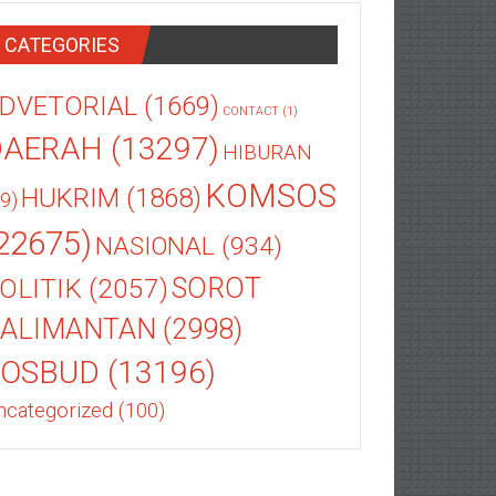
CATEGORIES
DVETORIAL
(1669)
CONTACT
(1)
DAERAH
(13297)
HIBURAN
KOMSOS
HUKRIM
(1868)
9)
22675)
NASIONAL
(934)
OLITIK
(2057)
SOROT
ALIMANTAN
(2998)
SOSBUD
(13196)
ncategorized
(100)