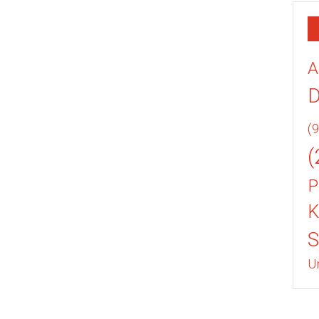
A
(9
(
P
K
U