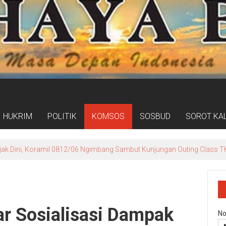
HUKRIM
POLITIK
KOMSOS
SOSBUD
SOROT KA
jak Dini, Koramil 0812/06 Ngimbang Sambut Kunjungan Outing Class T
r Sosialisasi Dampak
No