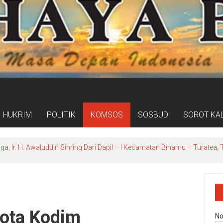
HUKRIM
POLITIK
KOMSOS
SOSBUD
SOROT KA
ga, Ir. H. Awaluddin Sinring Dari Dapil – l Kecamatan Binamu – Turate
gota Kodim
No