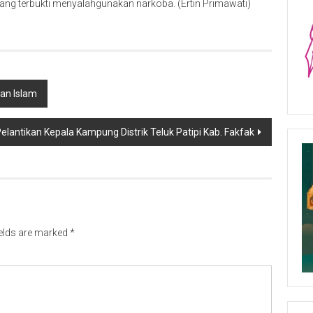
ng terbukti menyalahgunakan narkoba. (Ertin Primawati)
ian Islam
lantikan Kepala Kampung Distrik Teluk Patipi Kab. Fakfak
ields are marked
*