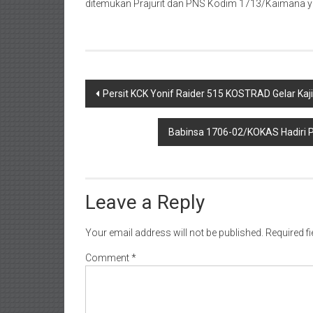
ditemukan Prajurit dan PNS Kodim 1713/Kaimana ya
Post
Persit KCK Yonif Raider 515 KOSTRAD Gelar Kaj
navigation
Babinsa 1706-02/KOKAS Hadiri Pe
Leave a Reply
Your email address will not be published.
Required f
Comment
*