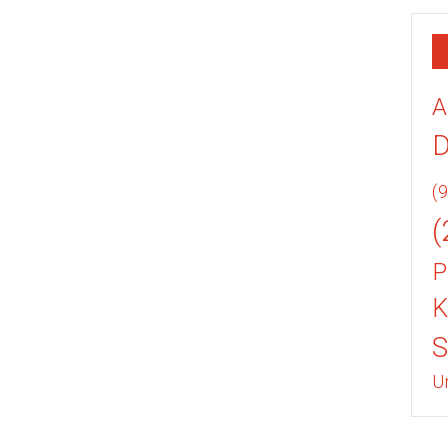
A
(9
(
P
K
U