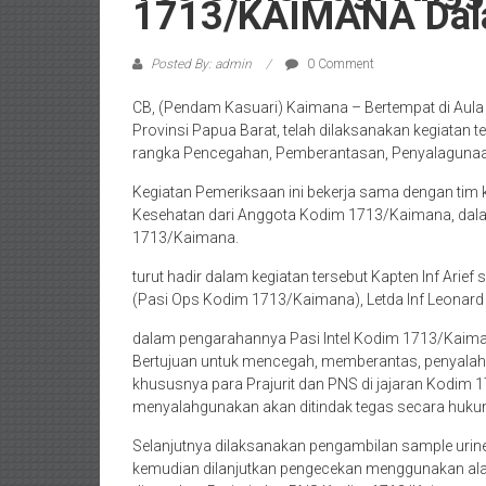
1713/KAIMANA Dal
Posted By: admin
0 Comment
CB, (Pendam Kasuari) Kaimana – Bertempat di Aula
Provinsi Papua Barat, telah dilaksanakan kegiatan 
rangka Pencegahan, Pemberantasan, Penyalagunaan
Kegiatan Pemeriksaan ini bekerja sama dengan tim
Kesehatan dari Anggota Kodim 1713/Kaimana, dalam 
1713/Kaimana.
turut hadir dalam kegiatan tersebut Kapten Inf Arief
(Pasi Ops Kodim 1713/Kaimana), Letda Inf Leonard 
dalam pengarahannya Pasi Intel Kodim 1713/Kaiman
Bertujuan untuk mencegah, memberantas, penyalah
khususnya para Prajurit dan PNS di jajaran Kodim 1
menyalahgunakan akan ditindak tegas secara hukum
Selanjutnya dilaksanakan pengambilan sample uri
kemudian dilanjutkan pengecekan menggunakan alat 