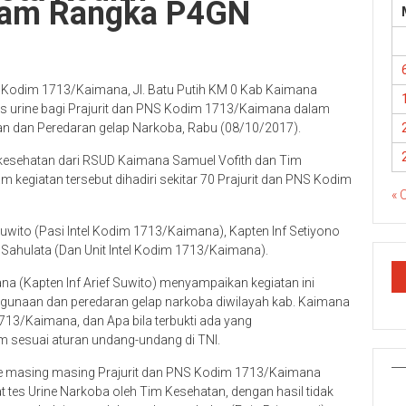
am Rangka P4GN
 Kodim 1713/Kaimana, Jl. Batu Putih KM 0 Kab Kaimana
tes urine bagi Prajurit dan PNS Kodim 1713/Kaimana dalam
 dan Peredaran gelap Narkoba, Rabu (08/10/2017).
 kesehatan dari RSUD Kaimana Samuel Vofith dan Tim
kegiatan tersebut dihadiri sekitar 70 Prajurit dan PNS Kodim
« 
 suwito (Pasi Intel Kodim 1713/Kaimana), Kapten Inf Setiyono
Sahulata (Dan Unit Intel Kodim 1713/Kaimana).
a (Kapten Inf Arief Suwito) menyampaikan kegiatan ini
gunaan dan peredaran gelap narkoba diwilayah kab. Kaimana
713/Kaimana, dan Apa bila terbukti ada yang
 sesuai aturan undang-undang di TNI.
ne masing masing Prajurit dan PNS Kodim 1713/Kaimana
tes Urine Narkoba oleh Tim Kesehatan, dengan hasil tidak