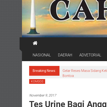
NASIONAL
DAERAH
ADVETORIAL
Breaking News:
Gelar Reses Masa Sidang Keti
Bontoa
KOMSOS
November 9, 2017
Tes Urine Bagi Ang