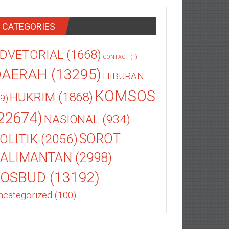
CATEGORIES
DVETORIAL
(1668)
CONTACT
(1)
DAERAH
(13295)
HIBURAN
KOMSOS
HUKRIM
(1868)
9)
22674)
NASIONAL
(934)
OLITIK
(2056)
SOROT
ALIMANTAN
(2998)
SOSBUD
(13192)
ncategorized
(100)