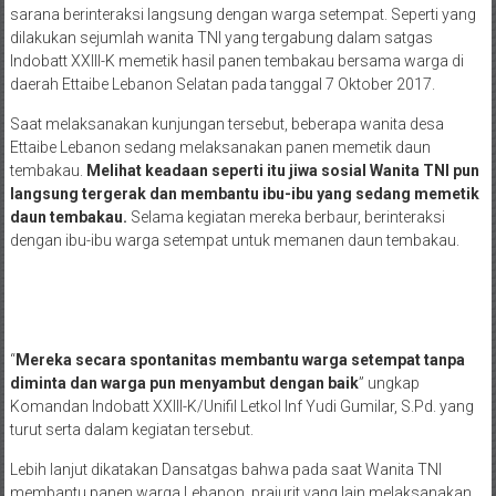
sarana berinteraksi langsung dengan warga setempat. Seperti yang
dilakukan sejumlah wanita TNI yang tergabung dalam satgas
Indobatt XXIII-K memetik hasil panen tembakau bersama warga di
daerah Ettaibe Lebanon Selatan pada tanggal 7 Oktober 2017.
Saat melaksanakan kunjungan tersebut, beberapa wanita desa
Ettaibe Lebanon sedang melaksanakan panen memetik daun
tembakau.
Melihat keadaan seperti itu jiwa sosial Wanita TNI pun
langsung tergerak dan membantu ibu-ibu yang sedang memetik
daun tembakau.
Selama kegiatan mereka berbaur, berinteraksi
dengan ibu-ibu warga setempat untuk memanen daun tembakau.
“
Mereka secara spontanitas membantu warga setempat tanpa
diminta dan warga pun menyambut dengan baik
” ungkap
Komandan Indobatt XXIII-K/Unifil Letkol Inf Yudi Gumilar, S.Pd. yang
turut serta dalam kegiatan tersebut.
Lebih lanjut dikatakan Dansatgas bahwa pada saat Wanita TNI
membantu panen warga Lebanon, prajurit yang lain melaksanakan