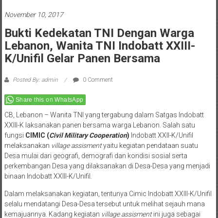
November 10, 2017
Bukti Kedekatan TNI Dengan Warga
Lebanon, Wanita TNI Indobatt XXIII-
K/Unifil Gelar Panen Bersama
Posted By: admin
0 Comment
Share this on WhatsApp
CB, Lebanon – Wanita TNI yang tergabung dalam Satgas Indobatt
XXIII-K laksanakan panen bersama warga Lebanon. Salah satu
fungsi
CIMIC (
Civil Military Cooperation
)
Indobatt XXII-K/Unifil
melaksanakan
village assisment
yaitu kegiatan pendataan suatu
Desa mulai dari geografi, demografi dan kondisi sosial serta
perkembangan Desa yang dilaksanakan di Desa-Desa yang menjadi
binaan Indobatt XXIII-K/Unifil.
Dalam melaksanakan kegiatan, tentunya Cimic Indobatt XXIII-K/Unifil
selalu mendatangi Desa-Desa tersebut untuk melihat sejauh mana
kemajuannya. Kadang kegiatan
village assisment
ini juga sebagai