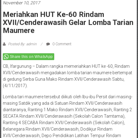
November 10, 2017
Meriahkan HUT Ke-60 Rindam
XVII/Cenderawasih Gelar Lomba Tarian
Maumere
Posted By: admin
0 Comment
Share this on WhatsApp
CB, Ifargunung – Dalam rangka memeriahkan HUT ke -60, Rindam
XVII/Cenderawasih mengadakan lomba tarian maumere bertempat
di gedung Serba Guna Mako Rindam XVII/Cenderawasih Sabtu,
(4/11/2017).
Lomba tari maumere tersebut diikuti oleh Ibu-ibu Persit dari masing-
masing Satdik yang ada di Satuan Rindam XVII/Cenderawasih
diantaranya, Ranting 1 Mako Rindam XVII/Cenderawasih, Ranting 2
SECATA Rindam XVII/Cenderawasih (Sekolah Calon Tamtama),
Ranting 4 SECABA Rindam XVII/Cenderawasih (Sekolah Calon),
Belanegara Rindam XVII/Cenderawasih, Dodikjur Rindam
XVII/Cenderawasih, Depo Pendidikan Latihan Tempur Rindam