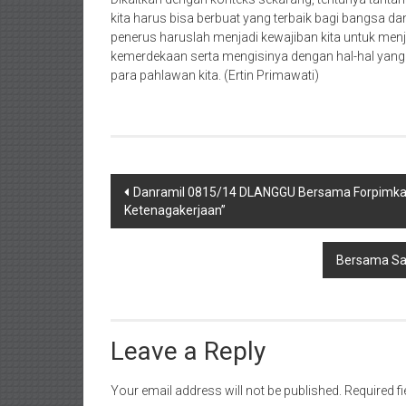
kita harus bisa berbuat yang terbaik bagi bangsa da
penerus haruslah menjadi kewajiban kita untuk me
kemerdekaan serta mengisinya dengan hal-hal yang po
para pahlawan kita. (Ertin Primawati)
Post
Danramil 0815/14 DLANGGU Bersama Forpimka H
Ketenagakerjaan”
navigation
Bersama Sa
Leave a Reply
Your email address will not be published.
Required f