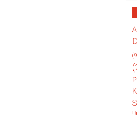
A
(9
(
P
K
U