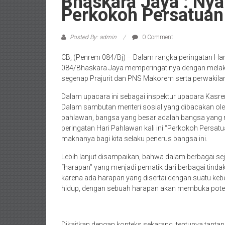
Bhaskara Jaya : Nya
Perkokoh Persatua
Posted By: admin
0 Comment
CB, (Penrem 084/Bj) – Dalam rangka peringatan Ha
084/Bhaskara Jaya memperingatinya dengan melaks
segenap Prajurit dan PNS Makorem serta perwakila
Dalam upacara ini sebagai inspektur upacara Kasre
Dalam sambutan menteri sosial yang dibacakan ol
pahlawan, bangsa yang besar adalah bangsa yang 
peringatan Hari Pahlawan kali ini “Perkokoh Persa
maknanya bagi kita selaku penerus bangsa ini.
Lebih lanjut disampaikan, bahwa dalam berbagai s
“harapan” yang menjadi pematik dari berbagai tind
karena ada harapan yang disertai dengan suatu ke
hidup, dengan sebuah harapan akan membuka potens
Dikaitkan dengan konteks sekarang, tentunya tantan