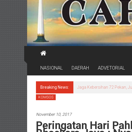
NASIONAL
DAERAH
ADVETORIAL
Breaking News:
Wali Kota Eri Cek Lagi RSUD
KOMSOS
November 10, 2017
Peringatan Hari Pa