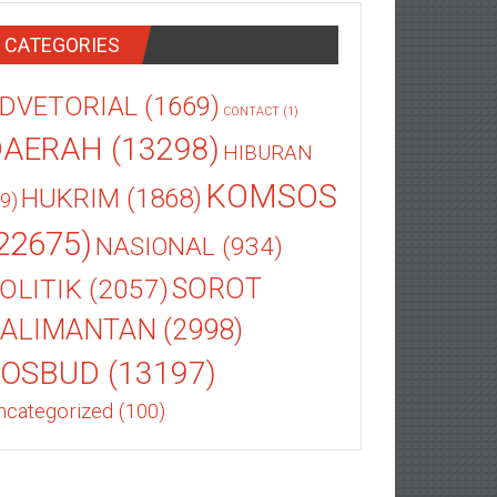
CATEGORIES
DVETORIAL
(1669)
CONTACT
(1)
DAERAH
(13298)
HIBURAN
KOMSOS
HUKRIM
(1868)
9)
22675)
NASIONAL
(934)
OLITIK
(2057)
SOROT
ALIMANTAN
(2998)
SOSBUD
(13197)
ncategorized
(100)