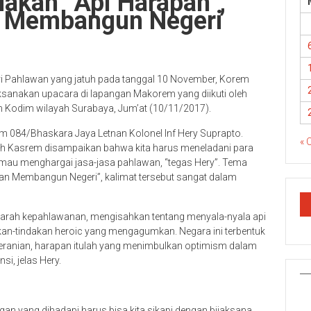
lakan “Api Harapan”,
n Membangun Negeri
ri Pahlawan yang jatuh pada tanggal 10 November, Korem
anakan upacara di lapangan Makorem yang diikuti oleh
n Kodim wilayah Surabaya, Jum’at (10/11/2017).
m 084/Bhaskara Jaya Letnan Kolonel Inf Hery Suprapto.
« 
eh Kasrem disampaikan bahwa kita harus meneladani para
mau menghargai jasa-jasa pahlawan, “tegas Hery”. Tema
tuan Membangun Negeri”, kalimat tersebut sangat dalam
ejarah kepahlawanan, mengisahkan tentang menyala-nyala api
akan-tindakan heroic yang mengagumkan. Negara ini terbentuk
beranian, harapan itulah yang menimbulkan optimism dalam
i, jelas Hery.
gan yang dihadapi harus bisa kita sikapi dengan bijaksana,