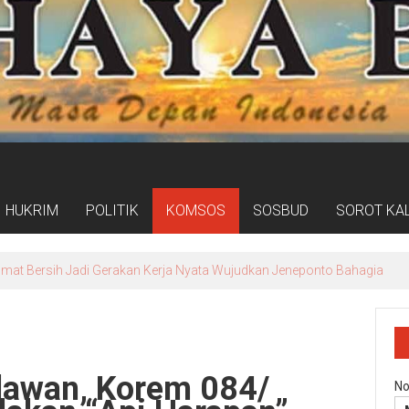
HUKRIM
POLITIK
KOMSOS
SOSBUD
SOROT KA
 Soewandhie, Pelayanan IGD hingga Farmasi Mulai Berbenah
hlawan, Korem 084/
No