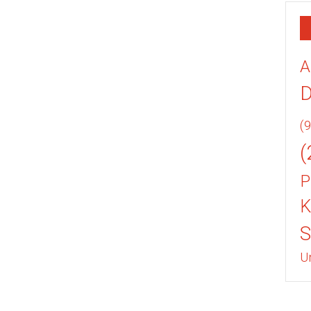
A
(9
(
P
K
U