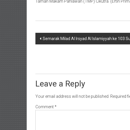
Taman Makam Pahlawan (TMP) Cikutra. (Ertin Prim
Post
Semarak Milad Al Irsyad Al Islamiyyah ke 103 
navigation
Leave a Reply
Your email address will not be published.
Required f
Comment
*