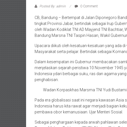
Posted By: admin
0 Comment
CB, Bandung – Bertempat di Jalan Diponegoro Band
tingkat Provinsi Jabar, bertindak sebagai Irup Gu
oleh Wadan Kodiklat TNI AD Mayjend TNI Bachtiar,
Bandung Marsna TNI Taspin Hasan, Wakil Gubernur
Upacara diikuti oleh kesatuan-kesatuan yang ada di
Masyarakat serta pelajar. Bertindak sebagai Koman
Dalam kesempatan ini Gubernur membacakan sambut
menjelaskan sejarah peristiwa 10 November 1945
Indonesia ydari berbagai suku, ras dan agama yan
penghabisan.
Wadan Korpaskhas Marsma TNI Yudi Bustami 
Pada era globalisasi saat ini negara kawasan Asia 
Indonesia harus kita rawat agar menjadi bagian ke
pembawa obor kemanusiaan. Ujar Menteri Sosial.
Sebagai penghargaan kepada arwah pahlawan selesa