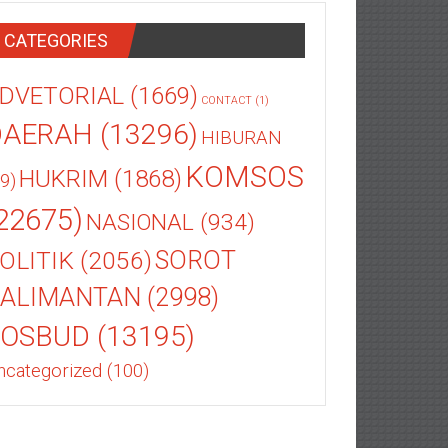
CATEGORIES
DVETORIAL
(1669)
CONTACT
(1)
DAERAH
(13296)
HIBURAN
KOMSOS
HUKRIM
(1868)
9)
22675)
NASIONAL
(934)
OLITIK
(2056)
SOROT
ALIMANTAN
(2998)
SOSBUD
(13195)
ncategorized
(100)