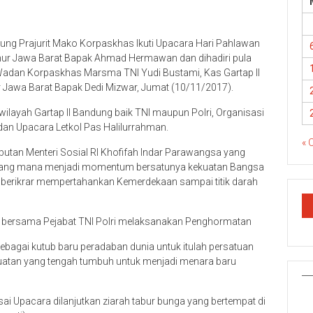
ung Prajurit Mako Korpaskhas Ikuti Upacara Hari Pahlawan
bernur Jawa Barat Bapak Ahmad Hermawan dan dihadiri pula
 Wadan Korpaskhas Marsma TNI Yudi Bustami, Kas Gartap II
 Jawa Barat Bapak Dedi Mizwar, Jumat (10/11/2017).
 wilayah Gartap II Bandung baik TNI maupun Polri, Organisasi
dan Upacara Letkol Pas Halilurrahman.
« 
an Menteri Sosial RI Khofifah Indar Parawangsa yang
 yang mana menjadi momentum bersatunya kekuatan Bangsa
g berikrar mempertahankan Kemerdekaan sampai titik darah
bersama Pejabat TNI Polri melaksanakan Penghormatan
sebagai kutub baru peradaban dunia untuk itulah persatuan
kuatan yang tengah tumbuh untuk menjadi menara baru
i Upacara dilanjutkan ziarah tabur bunga yang bertempat di