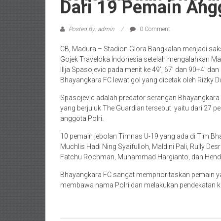
Dari 19 Pemain Angg
Posted By: admin
0 Comment
CB, Madura – Stadion Glora Bangkalan menjadi sak
Gojek Traveloka Indonesia setelah mengalahkan Madu
Illja Spasojevic pada menit ke 49’, 67’ dan 90+4’
Bhayangkara FC lewat gol yang dicetak oleh Rizky D
Spasojevic adalah predator serangan Bhayangkara FC
yang berjuluk The Guardian tersebut. yaitu dari 27
anggota Polri.
10 pemain jebolan Timnas U-19 yang ada di Tim Bhay
Muchlis Hadi Ning Syaifulloh, Maldini Pali, Rully De
Fatchu Rochman, Muhammad Hargianto, dan Hendr
Bhayangkara FC sangat memprioritaskan pemain yan
membawa nama Polri dan melakukan pendekatan kep