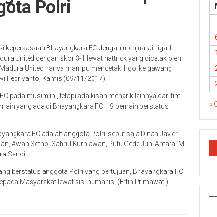
ota Polri
si keperkasaan Bhayangkara FC dengan menjuarai Liga 1
ra United dengan skor 3-1 lewat hattrick yang dicetak oleh
 dan Madura United hanya mampu mencetak 1 gol ke gawang
wi Febriyanto, Kamis (09/11/2017).
 pada musim ini, tetapi ada kisah menarik lainnya dari tim
« 
 pemain yang ada di Bhayangkara FC, 19 pemain berstatus
angkara FC adalah anggota Polri, sebut saja Dinan Javier,
srian, Awan Setho, Sahrul Kurniawan, Putu Gede Juni Antara, M.
a Sandi.
g berstatus anggota Polri yang bertujuan, Bhayangkara FC
ada Masyarakat lewat sisi humanis. (Ertin Primawati)