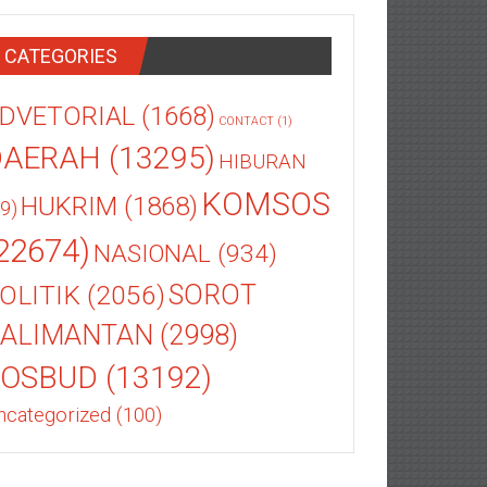
CATEGORIES
DVETORIAL
(1668)
CONTACT
(1)
DAERAH
(13295)
HIBURAN
KOMSOS
HUKRIM
(1868)
9)
22674)
NASIONAL
(934)
OLITIK
(2056)
SOROT
ALIMANTAN
(2998)
SOSBUD
(13192)
ncategorized
(100)