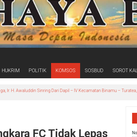
HUKRIM
POLITIK
KOMSOS
SOSBUD
SOROT KA
ga, Ir. H. Awaluddin Sinring Dari Dapil – lV Kecamatan Binamu – Turat
gkara FC Tidak Lepas
No