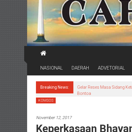
NASIONAL
DAERAH
ADVETORIAL
Breaking News:
Gelar Reses Masa Sidang Keti
Bontoa
KOMSOS
November 12, 2017
Keperkasaan Bhayan