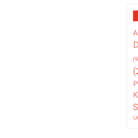
A
(9
(
P
K
U