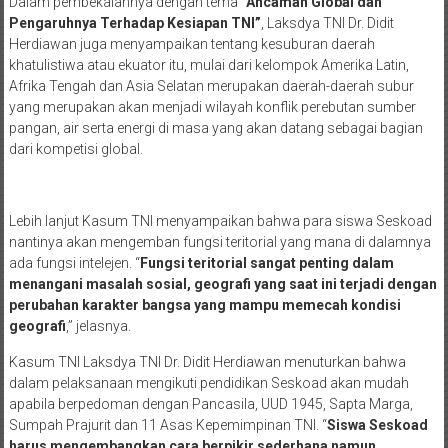
Dalam pembekalannya dengan tema
“Ancaman Global dan
Pengaruhnya Terhadap Kesiapan TNI”
, Laksdya TNI Dr. Didit
Herdiawan juga menyampaikan tentang kesuburan daerah
khatulistiwa atau ekuator itu, mulai dari kelompok Amerika Latin,
Afrika Tengah dan Asia Selatan merupakan daerah-daerah subur
yang merupakan akan menjadi wilayah konflik perebutan sumber
pangan, air serta energi di masa yang akan datang sebagai bagian
dari kompetisi global.
Lebih lanjut Kasum TNI menyampaikan bahwa para siswa Seskoad
nantinya akan mengemban fungsi teritorial yang mana di dalamnya
ada fungsi intelejen. “
Fungsi teritorial sangat penting dalam
menangani masalah sosial, geografi yang saat ini terjadi dengan
perubahan karakter bangsa yang mampu memecah kondisi
geografi
,” jelasnya.
Kasum TNI Laksdya TNI Dr. Didit Herdiawan menuturkan bahwa
dalam pelaksanaan mengikuti pendidikan Seskoad akan mudah
apabila berpedoman dengan Pancasila, UUD 1945, Sapta Marga,
Sumpah Prajurit dan 11 Asas Kepemimpinan TNI. “
Siswa Seskoad
harus mengembangkan cara berpikir sederhana namun