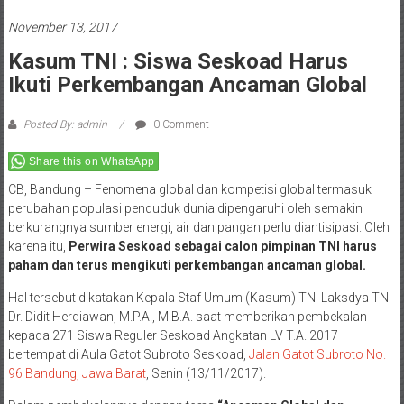
November 13, 2017
Kasum TNI : Siswa Seskoad Harus
Ikuti Perkembangan Ancaman Global
Posted By: admin
0 Comment
Share this on WhatsApp
CB, Bandung – Fenomena global dan kompetisi global termasuk
perubahan populasi penduduk dunia dipengaruhi oleh semakin
berkurangnya sumber energi, air dan pangan perlu diantisipasi. Oleh
karena itu,
Perwira Seskoad sebagai calon pimpinan TNI harus
paham dan terus mengikuti perkembangan ancaman global.
Hal tersebut dikatakan Kepala Staf Umum (Kasum) TNI Laksdya TNI
Dr. Didit Herdiawan, M.P.A., M.B.A. saat memberikan pembekalan
kepada 271 Siswa Reguler Seskoad Angkatan LV T.A. 2017
bertempat di Aula Gatot Subroto Seskoad,
Jalan Gatot Subroto No.
96 Bandung, Jawa Barat
, Senin (13/11/2017).