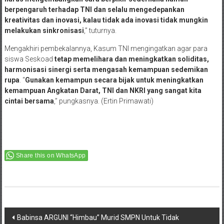
berpengaruh terhadap TNI dan selalu mengedepankan
kreativitas dan inovasi, kalau tidak ada inovasi tidak mungkin
melakukan sinkronisasi
,” tuturnya.
Mengakhiri pembekalannya, Kasum TNI mengingatkan agar para
siswa Seskoad
tetap memelihara dan meningkatkan soliditas,
harmonisasi sinergi serta mengasah kemampuan sedemikan
rupa
. “
Gunakan kemampun secara bijak untuk meningkatkan
kemampuan Angkatan Darat, TNI dan NKRI yang sangat kita
cintai bersama
,” pungkasnya. (Ertin Primawati)
Share this on WhatsApp
Post
Babinsa ARGUNI “Himbau” Murid SMPN Untuk Tidak