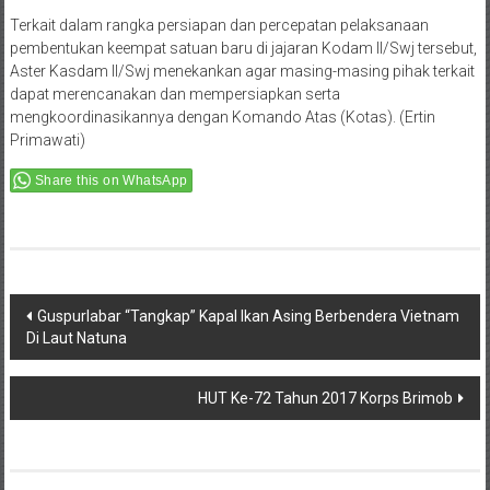
Terkait dalam rangka persiapan dan percepatan pelaksanaan
pembentukan keempat satuan baru di jajaran Kodam II/Swj tersebut,
Aster Kasdam II/Swj menekankan agar masing-masing pihak terkait
dapat merencanakan dan mempersiapkan serta
mengkoordinasikannya dengan Komando Atas (Kotas). (Ertin
Primawati)
Share this on WhatsApp
Post
Guspurlabar “Tangkap” Kapal Ikan Asing Berbendera Vietnam
Di Laut Natuna
navigation
HUT Ke-72 Tahun 2017 Korps Brimob