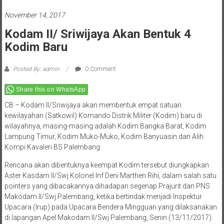
November 14, 2017
Kodam II/ Sriwijaya Akan Bentuk 4
Kodim Baru
Posted By: admin
0 Comment
Share this on WhatsApp
CB – Kodam II/Sriwijaya akan membentuk empat satuan
kewilayahan (Satkowil) Komando Distrik Militer (Kodim) baru di
wilayahnya, masing-masing adalah Kodim Bangka Barat, Kodim
Lampung Timur, Kodim Muko-Muko, Kodim Banyuasin dan Alih
Kompi Kavaleri BS Palembang.
Rencana akan dibentuknya keempat Kodim tersebut diungkapkan
Aster Kasdam II/Swj Kolonel Inf Deni Marthen Rihi, dalam salah satu
pointers yang dibacakannya dihadapan segenap Prajurit dan PNS
Makodam II/Swj Palembang, ketika bertindak menjadi Inspektur
Upacara (Irup) pada Upacara Bendera Mingguan yang dilaksanakan
di lapangan Apel Makodam II/Swj Palembang, Senin (13/11/2017).