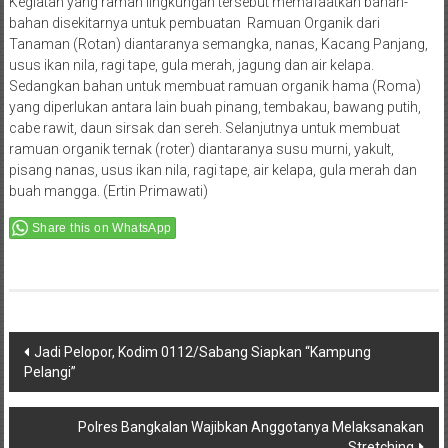
Kegiatan yang ramah lingkungan tersebut memafaatkan bahan-
bahan disekitarnya untuk pembuatan Ramuan Organik dari
Tanaman (Rotan) diantaranya semangka, nanas, Kacang Panjang,
usus ikan nila, ragi tape, gula merah, jagung dan air kelapa.
Sedangkan bahan untuk membuat ramuan organik hama (Roma)
yang diperlukan antara lain buah pinang, tembakau, bawang putih,
cabe rawit, daun sirsak dan sereh. Selanjutnya untuk membuat
ramuan organik ternak (roter) diantaranya susu murni, yakult,
pisang nanas, usus ikan nila, ragi tape, air kelapa, gula merah dan
buah mangga. (Ertin Primawati)
Share this on WhatsApp
Post
Jadi Pelopor, Kodim 0112/Sabang Siapkan “Kampung
Pelangi”
navigation
Polres Bangkalan Wajibkan Anggotanya Melaksanakan
Stretching