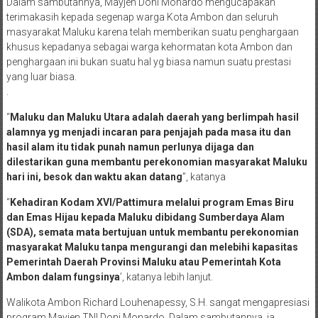
Dalam sambutannya, Mayjen Doni Monardo mengucapakan
terimakasih kepada segenap warga Kota Ambon dan seluruh
masyarakat Maluku karena telah memberikan suatu penghargaan
khusus kepadanya sebagai warga kehormatan kota Ambon dan
penghargaan ini bukan suatu hal yg biasa namun suatu prestasi
yang luar biasa.
.
“
Maluku dan Maluku Utara adalah daerah yang berlimpah hasil
alamnya yg menjadi incaran para penjajah pada masa itu dan
hasil alam itu tidak punah namun perlunya dijaga dan
dilestarikan guna membantu perekonomian masyarakat Maluku
hari ini, besok dan waktu akan datang
”, katanya
“
Kehadiran Kodam XVI/Pattimura melalui program Emas Biru
dan Emas Hijau kepada Maluku dibidang Sumberdaya Alam
(SDA), semata mata bertujuan untuk membantu perekonomian
masyarakat Maluku tanpa mengurangi dan melebihi kapasitas
Pemerintah Daerah Provinsi Maluku atau Pemerintah Kota
Ambon dalam fungsinya
’, katanya lebih lanjut.
Walikota Ambon Richard Louhenapessy, S.H. sangat mengapresiasi
program Mayjen TNI Doni Monardo. Dalam sambutannya, ia