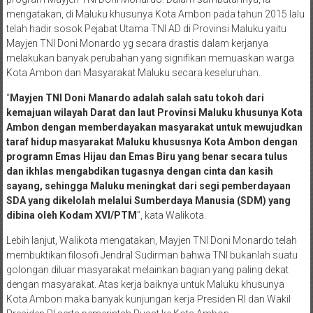
mengatakan, di Maluku khusunya Kota Ambon pada tahun 2015 lalu
telah hadir sosok Pejabat Utama TNI AD di Provinsi Maluku yaitu
Mayjen TNI Doni Monardo yg secara drastis dalam kerjanya
melakukan banyak perubahan yang signifikan memuaskan warga
Kota Ambon dan Masyarakat Maluku secara keseluruhan.
“
Mayjen TNI Doni Manardo adalah salah satu tokoh dari
kemajuan wilayah Darat dan laut Provinsi Maluku khusunya Kota
Ambon dengan memberdayakan masyarakat untuk mewujudkan
taraf hidup masyarakat Maluku khususnya Kota Ambon dengan
programn Emas Hijau dan Emas Biru yang benar secara tulus
dan ikhlas mengabdikan tugasnya dengan cinta dan kasih
sayang, sehingga Maluku meningkat dari segi pemberdayaan
SDA yang dikelolah melalui Sumberdaya Manusia (SDM) yang
dibina oleh Kodam XVI/PTM
”, kata Walikota.
Lebih lanjut, Walikota mengatakan, Mayjen TNI Doni Monardo telah
membuktikan filosofi Jendral Sudirman bahwa TNI bukanlah suatu
golongan diluar masyarakat melainkan bagian yang paling dekat
dengan masyarakat. Atas kerja baiknya untuk Maluku khusunya
Kota Ambon maka banyak kunjungan kerja Presiden RI dan Wakil