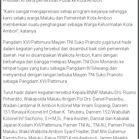
Presiden RI serta pemerintah Pusat ke Kota Ambon.
“Kami sangat mengapresiasi setiap program kerjanya sehingga
kami selaku warga Maluku dan Pemerintah Kota Ambon
memberikan suatu penghargaan sebagai Warga Kehormatan Kota
Ambon”, katanya.
Pangdam XVI/Pattimura Mayjen TNI Suko Pranoto juga turut hadir
dalam kegiatan yang tersebut dan disambut baik oleh pemerintah
daerah. Hal ini disampaikan Walikota Ambon, Kami dengan
berbahagia dan bangga melepas Mayjen TNI Doni Monardo ke
tempat tugas yang baru sebagai Pangdam III/Siliwangi dan
menyambut dengan tangan terbuka Mayjen TNI Suko Pranoto
sebagai Pangdam XVI/Pattimura.
Turut hadir dalam kegiatan tersebut Kepala BNNP Maluku Drs. Rusno
Prihardito, Wakapolda Maluku Brigjen Pol Drs. Daniel Pasaribu,
Wadan Lantamal IX Ambon Kolonel Mar Imam Sopangi, Danrem
151/Binaiya Kolonel Inf Critian K. Tehuteru, Danrem 152/Wabullah
Kolonel Inf Sachono, S.H.M,Si., Para Asisten, Dansat dan Kabalak
Jajaran Kodam XVI/Pattimura, Pamen TNI AL, TNI AU, Pamen Polda
Maluku, Wakil Walikota Ambon Syarif Hadler, Staf Ahli Gubernur
Pemda Prov. Maluku, Ketua DPRD Kota Ambon Ir. James Maatita,