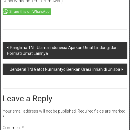
Dandi Widagdo. (Ertin Primawati)
Share this on WhatsApp
Post
Panglima TNI : Ulama Indonesia Ajarkan Umat Lindungi dan
Hormati Umat Lainnya
navigation
Jenderal TNI Gatot Nurmantyo Berikan Orasi Ilmiah di Unisba
Leave a Reply
Your email address will not be published.
Required fields are marked
*
Comment
*