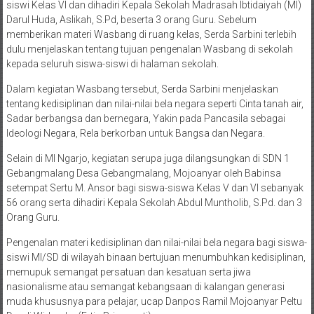
siswi Kelas VI dan dihadiri Kepala Sekolah Madrasah Ibtidaiyah (MI)
Darul Huda, Aslikah, S.Pd, beserta 3 orang Guru. Sebelum
memberikan materi Wasbang di ruang kelas, Serda Sarbini terlebih
dulu menjelaskan tentang tujuan pengenalan Wasbang di sekolah
kepada seluruh siswa-siswi di halaman sekolah.
Dalam kegiatan Wasbang tersebut, Serda Sarbini menjelaskan
tentang kedisiplinan dan nilai-nilai bela negara seperti Cinta tanah air,
Sadar berbangsa dan bernegara, Yakin pada Pancasila sebagai
Ideologi Negara, Rela berkorban untuk Bangsa dan Negara.
Selain di MI Ngarjo, kegiatan serupa juga dilangsungkan di SDN 1
Gebangmalang Desa Gebangmalang, Mojoanyar oleh Babinsa
setempat Sertu M. Ansor bagi siswa-siswa Kelas V dan VI sebanyak
56 orang serta dihadiri Kepala Sekolah Abdul Muntholib, S.Pd. dan 3
Orang Guru.
Pengenalan materi kedisiplinan dan nilai-nilai bela negara bagi siswa-
siswi MI/SD di wilayah binaan bertujuan menumbuhkan kedisiplinan,
memupuk semangat persatuan dan kesatuan serta jiwa
nasionalisme atau semangat kebangsaan di kalangan generasi
muda khususnya para pelajar, ucap Danpos Ramil Mojoanyar Peltu