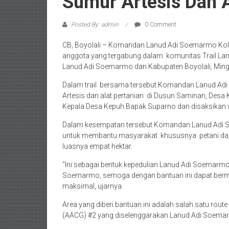
Sumur Artesis Dan A
Posted By: admin
0 Comment
CB, Boyolali – Komandan Lanud Adi Soemarmo Kolon
anggota yang tergabung dalam komunitas Trail Lanu
Lanud Adi Soemarmo dan Kabupaten Boyolali, Ming
Dalam trail bersama tersebut Komandan Lanud A
Artesis dan alat pertanian di Dusun Saminan, Desa
Kepala Desa Kepuh Bapak Suparno dan disaksikan 
Dalam kesempatan tersebut Komandan Lanud Adi 
untuk membantu masyarakat khususnya petani dala
luasnya empat hektar.
“Ini sebagai bentuk kepedulian Lanud Adi Soemarmo
Soemarmo, semoga dengan bantuan ini dapat berma
maksimal, ujarnya.
Area yang diberi bantuan ini adalah salah satu ro
(AACG) #2 yang diselenggarakan Lanud Adi Soemarm