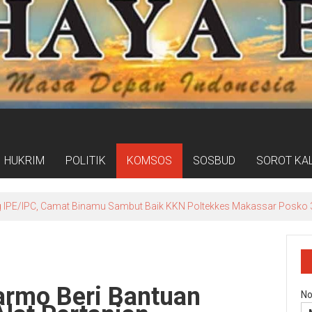
HUKRIM
POLITIK
KOMSOS
SOSBUD
SOROT KA
ogram Kampung Pancasila Terakomodasi Dalam Raperda Kampung Ce
rmo Beri Bantuan
No