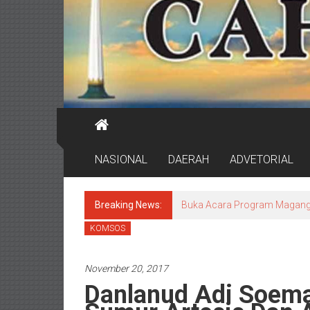
NASIONAL
DAERAH
ADVETORIAL
Breaking News:
DPRD Surabaya Pastikan Pr
KOMSOS
November 20, 2017
Danlanud Adi Soema