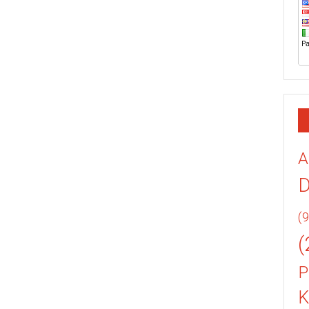
A
(9
(
P
K