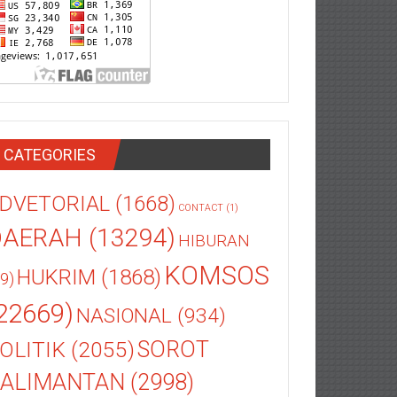
CATEGORIES
DVETORIAL
(1668)
CONTACT
(1)
DAERAH
(13294)
HIBURAN
KOMSOS
HUKRIM
(1868)
9)
22669)
NASIONAL
(934)
OLITIK
(2055)
SOROT
ALIMANTAN
(2998)