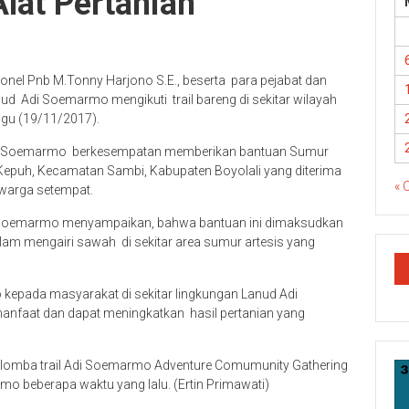
lat Pertanian
el Pnb M.Tonny Harjono S.E., beserta para pejabat dan
d Adi Soemarmo mengikuti trail bareng di sekitar wilayah
gu (19/11/2017).
di Soemarmo berkesempatan memberikan bantuan Sumur
 Kepuh, Kecamatan Sambi, Kabupaten Boyolali yang diterima
« 
warga setempat.
Soemarmo menyampaikan, bahwa bantuan ini dimaksudkan
m mengairi sawah di sekitar area sumur artesis yang
 kepada masyarakat di sekitar lingkungan Lanud Adi
nfaat dan dapat meningkatkan hasil pertanian yang
ute lomba trail Adi Soemarmo Adventure Comumunity Gathering
o beberapa waktu yang lalu. (Ertin Primawati)