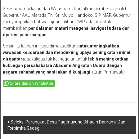
Selesai pembekalan dari Waaspam dilanjutkan pembekalan oleh
Gubernur AAU Marsda TNI Sri Mulyo Handoko, SIP, MAP. Gubernur
menyampaikan bahwa tujuan latihan CWP adalah untuk
memberikan
pendalaman materi mengenai navigasi udara dan
operasi penerbangan.
Selain itu latihan ini juga dimaksudkan
untuk meningkatkan
wawasan keudaraan dan mendukung upaya peningkatan minat
dirgantara
, sekaligus tak ketinggalan untuk
lebih meningkatkan
hubungan persahabatan Akademi Angkatan Udara dengan
negara sahabat yang nanti akan dikunjungi
. (Ertin Primawati)
Share this on WhatsApp
Post
Seleksi Perangkat Desa Pagerluyung Dihadiri Danramil Dan
Forpimka Gedeg
navigation