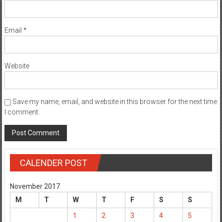
Email
*
Website
Save my name, email, and website in this browser for the next time
I comment.
CALENDER POST
November 2017
M
T
W
T
F
S
S
1
2
3
4
5