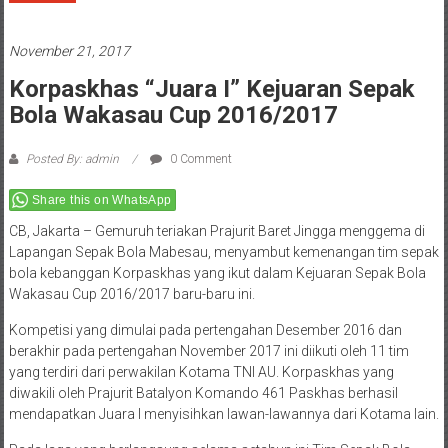
November 21, 2017
Korpaskhas “Juara I” Kejuaran Sepak
Bola Wakasau Cup 2016/2017
Posted By: admin
0 Comment
Share this on WhatsApp
CB, Jakarta – Gemuruh teriakan Prajurit Baret Jingga menggema di
Lapangan Sepak Bola Mabesau, menyambut kemenangan tim sepak
bola kebanggan Korpaskhas yang ikut dalam Kejuaran Sepak Bola
Wakasau Cup 2016/2017 baru-baru ini.
Kompetisi yang dimulai pada pertengahan Desember 2016 dan
berakhir pada pertengahan November 2017 ini diikuti oleh 11 tim
yang terdiri dari perwakilan Kotama TNI AU. Korpaskhas yang
diwakili oleh Prajurit Batalyon Komando 461 Paskhas berhasil
mendapatkan Juara I menyisihkan lawan-lawannya dari Kotama lain.
Pada laga yang berlangsung selama setahun ini Tim Sepak Bola
Korpaskhas berhasil mengumpulkan poin tertinggi dengan total poin