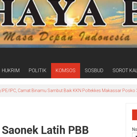
HUKRIM
POLITIK
KOMSOS
SOSBUD
SOROT KA
IPE/IPC, Camat Binamu Sambut Baik KKN Poltekkes Makassar Posko 3
 Saonek Latih PBB
No