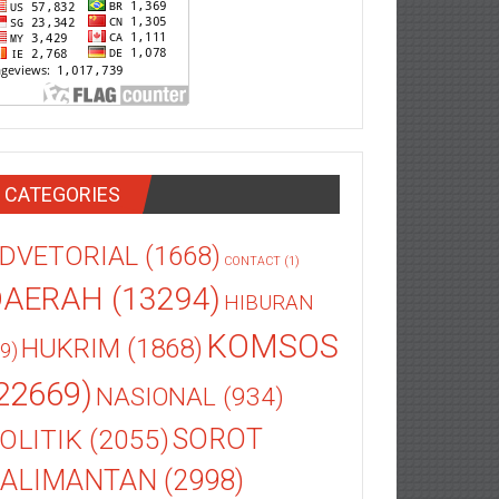
CATEGORIES
DVETORIAL
(1668)
CONTACT
(1)
DAERAH
(13294)
HIBURAN
KOMSOS
HUKRIM
(1868)
9)
22669)
NASIONAL
(934)
OLITIK
(2055)
SOROT
ALIMANTAN
(2998)