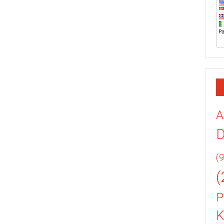
A
(9
(
P
K