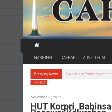
NASIONAL
DAERAH
ADVETORIAL
Breaking News:
Buka Acara Program Magang 
KOMSOS
November 23, 2017
HUT Korpri, Babinsa