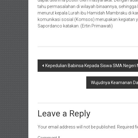
tahu permasalahan di wilayah binaannya, sehingga 
menurut kepala Lurah ibu Hamidah Mambraku di ka
komunikasi sosial (Komsos) merupakan kegiatan yang 
Sapordanco katakan. (Ertin Primawati)
Post
Kepedulian Babinsa Kepada Siswa SMA Negeri
navigation
Wujudnya Keamanan Dan
Leave a Reply
Your email address will not be published.
Required f
Comment
*