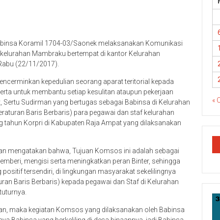
Babinsa Koramil 1704-03/Saonek melaksanakan Komunikasi
kelurahan Mambraku bertempat di kantor Kelurahan
Rabu (22/11/2017).
ncerminkan kepedulian seorang aparat teritorial kepada
erta untuk membantu setiap kesulitan ataupun pekerjaan
« 
 Sertu Sudirman yang bertugas sebagai Babinsa di Kelurahan
raturan Baris Berbaris) para pegawai dan staf kelurahan
 tahun Korpri di Kabupaten Raja Ampat yang dilaksanakan
an mengatakan bahwa, Tujuan Komsos ini adalah sebagai
memberi, mengisi serta meningkatkan peran Binter, sehingga
ositif tersendiri, di lingkungan masyarakat sekelilingnya
an Baris Berbaris) kepada pegawai dan Staf di Kelurahan
tuturnya.
gan, maka kegiatan Komsos yang dilaksanakan oleh Babinsa
ya Babinsa yang berkeliling di desa binaannya, jadi Babinsa