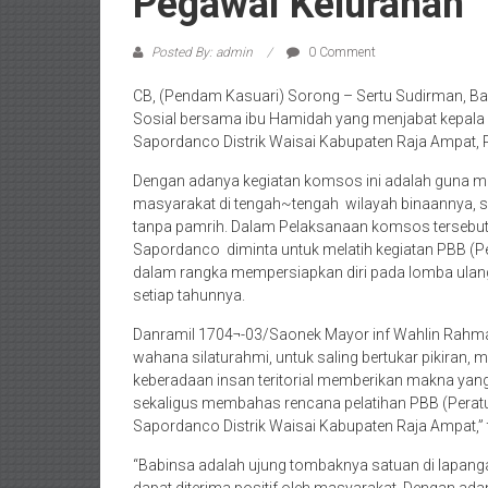
Pegawai Kelurahan
Posted By: admin
0 Comment
CB, (Pendam Kasuari) Sorong – Sertu Sudirman, 
Sosial bersama ibu Hamidah yang menjabat kepala 
Sapordanco Distrik Waisai Kabupaten Raja Ampat, 
Dengan adanya kegiatan komsos ini adalah guna me
masyarakat di tengah~tengah wilayah binaannya, s
tanpa pamrih. Dalam Pelaksanaan komsos tersebut,
Sapordanco diminta untuk melatih kegiatan PBB (Pe
dalam rangka mempersiapkan diri pada lomba ulang
setiap tahunnya.
Danramil 1704¬-03/Saonek Mayor inf Wahlin Rahm
wahana silaturahmi, untuk saling bertukar pikiran, 
keberadaan insan teritorial memberikan makna yang p
sekaligus membahas rencana pelatihan PBB (Peratur
Sapordanco Distrik Waisai Kabupaten Raja Ampat,” 
“Babinsa adalah ujung tombaknya satuan di lapan
dapat diterima positif oleh masyarakat. Dengan adan