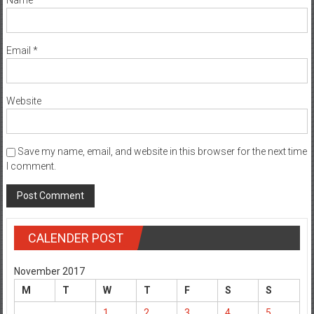
Name
*
Email
*
Website
Save my name, email, and website in this browser for the next time
I comment.
CALENDER POST
November 2017
M
T
W
T
F
S
S
1
2
3
4
5