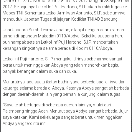
Danrem 012/TU Nomor Sprin / 845 / IX / 2017 tanggal 28 September
2017. Selanjutnya Letkol Inf Puji Hartono, S.I.P. akan beralih tugas ke
Mabes TNI. Sementara Letkol Arm Iwan Aprianto, S.I.P. sebelumnya
menduduki Jabatan Tugas di jajajran Kodiklat TNI AD Bandung.
Usai Upacara Serah Terima Jabatan, dilanjut dengan acara ramah
tamah di lapangan Makodim 0110/Abdya. Seketika suasana haru
pun nampak setelah Letkol Inf Puji Hartono, S.I.P. menceritakan
kenangan singkatnya selama berada di Kodim 0110/Abdya.
Letkol Inf Puji Hartono, S.I.P. mengakui dirinya sebenarnya sangat
berat untuk meninggalkan Abdya yang telah menorehkan begitu
banyak kenangan dalam suka dan duka.
Menurutnya, ada suatu ikatan bathin yang berbeda bagi dirinya dan
keluarga selama berada di Abdya. Katanya Abdya sangatlah berbeda
dengan daerah-daerah lain yang pernah ia kunjungi dalam tugas.
“Saya telah bertugas di beberapa daerah lainnya, mulai dari
Palembang hingga Aceh. Menurut saya Abdya sangat berbeda. Jujur
saya katakan, Kami sekeluarga sangat berat untuk meninggalkan
Abdya yang tercinta ini”.