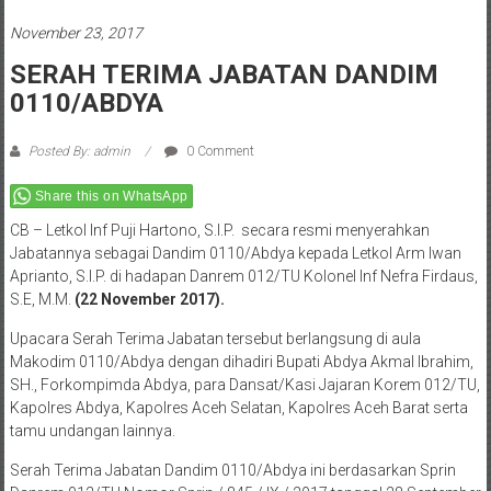
November 23, 2017
SERAH TERIMA JABATAN DANDIM
0110/ABDYA
Posted By: admin
0 Comment
Share this on WhatsApp
CB – Letkol Inf Puji Hartono, S.I.P. secara resmi menyerahkan
Jabatannya sebagai Dandim 0110/Abdya kepada Letkol Arm Iwan
Aprianto, S.I.P. di hadapan Danrem 012/TU Kolonel Inf Nefra Firdaus,
S.E, M.M.
(22 November 2017).
Upacara Serah Terima Jabatan tersebut berlangsung di aula
Makodim 0110/Abdya dengan dihadiri Bupati Abdya Akmal Ibrahim,
SH., Forkompimda Abdya, para Dansat/Kasi Jajaran Korem 012/TU,
Kapolres Abdya, Kapolres Aceh Selatan, Kapolres Aceh Barat serta
tamu undangan lainnya.
Serah Terima Jabatan Dandim 0110/Abdya ini berdasarkan Sprin