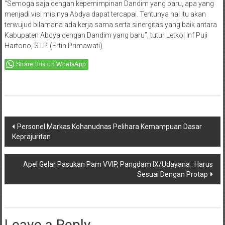
“Semoga saja dengan kepemimpinan Dandim yang baru, apa yang
menjadi visi misinya Abdya dapat tercapai. Tentunya hal itu akan
terwujud bilamana ada kerja sama serta sinergitas yang baik antara
Kabupaten Abdya dengan Dandim yang baru”, tutur Letkol Inf Puji
Hartono, S.I.P. (Ertin Primawati)
Share this on WhatsApp
Post
Personel Markas Kohanudnas Pelihara Kemampuan Dasar
Keprajuritan
navigation
Apel Gelar Pasukan Pam VVIP, Pangdam IX/Udayana : Harus
Sesuai Dengan Protap
Leave a Reply