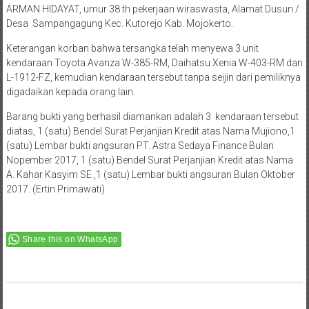
ARMAN HIDAYAT, umur 38 th pekerjaan wiraswasta, Alamat Dusun /
Desa Sampangagung Kec. Kutorejo Kab. Mojokerto.
Keterangan korban bahwa tersangka telah menyewa 3 unit
kendaraan Toyota Avanza W-385-RM, Daihatsu Xenia W-403-RM dan
L-1912-FZ, kemudian kendaraan tersebut tanpa seijin dari pemiliknya
digadaikan kepada orang lain.
Barang bukti yang berhasil diamankan adalah 3 kendaraan tersebut
diatas, 1 (satu) Bendel Surat Perjanjian Kredit atas Nama Mujiono,1
(satu) Lembar bukti angsuran PT. Astra Sedaya Finance Bulan
Nopember 2017, 1 (satu) Bendel Surat Perjanjian Kredit atas Nama
A. Kahar Kasyim SE ,1 (satu) Lembar bukti angsuran Bulan Oktober
2017. (Ertin Primawati)
Share this on WhatsApp