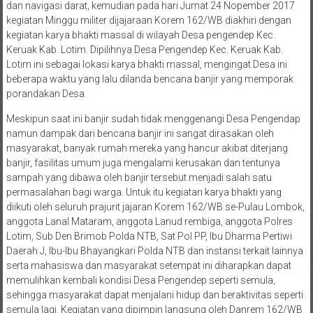
dan navigasi darat, kemudian pada hari Jumat 24 Nopember 2017
kegiatan Minggu militer dijajaraan Korem 162/WB diakhiri dengan
kegiatan karya bhakti massal di wilayah Desa pengendep Kec.
Keruak Kab. Lotim. Dipilihnya Desa Pengendep Kec. Keruak Kab.
Lotim ini sebagai lokasi karya bhakti massal, mengingat Desa ini
beberapa waktu yang lalu dilanda bencana banjir yang memporak
porandakan Desa.
Meskipun saat ini banjir sudah tidak menggenangi Desa Pengendap
namun dampak dari bencana banjir ini sangat dirasakan oleh
masyarakat, banyak rumah mereka yang hancur akibat diterjang
banjir, fasilitas umum juga mengalami kerusakan dan tentunya
sampah yang dibawa oleh banjir tersebut menjadi salah satu
permasalahan bagi warga. Untuk itu kegiatan karya bhakti yang
diikuti oleh seluruh prajurit jajaran Korem 162/WB se-Pulau Lombok,
anggota Lanal Mataram, anggota Lanud rembiga, anggota Polres
Lotim, Sub Den Brimob Polda NTB, Sat Pol PP, Ibu Dharma Pertiwi
Daerah J, Ibu-Ibu Bhayangkari Polda NTB dan instansi terkait lainnya
serta mahasiswa dan masyarakat setempat ini diharapkan dapat
memulihkan kembali kondisi Desa Pengendep seperti semula,
sehingga masyarakat dapat menjalani hidup dan beraktivitas seperti
semula lagi. Kegiatan yang dipimpin langsung oleh Danrem 162/WB