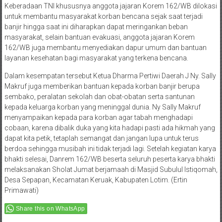
Keberadaan TNI khususnya anggota jajaran Korem 162/WB dilokasi
untuk membantu masyarakat korban bencana sejak saat terjadi
banjir hingga saat ini diharapkan dapat meringankan beban
masyarakat, selain bantuan evakuasi, anggota jajaran Korem
162/WB juga membantu menyediakan dapur umum dan bantuan
layanan kesehatan bagi masyarakat yang terkena bencana.
Dalam kesempatan tersebut Ketua Dharma Pertiwi Daerah J Ny. Sally
Makruf juga memberikan bantuan kepada korban banjir berupa
sembako, peralatan sekolah dan obat-obatan serta santunan
kepada keluarga korban yang meninggal dunia. Ny Sally Makruf
menyampaikan kepada para korban agar tabah menghadapi
cobaan, karena dibalik duka yang kita hadapi pasti ada hikmah yang
dapat kita petik, tetaplah semangat dan jangan lupa untuk terus
berdoa sehingga musibah ini tidak terjadi lagi. Setelah kegiatan karya
bhakti selesai, Danrem 162/WB beserta seluruh peserta karya bhakti
melaksanakan Sholat Jumat berjamaah di Masjid Subulul Istiqomah,
Desa Sepapan, Kecamatan Keruak, Kabupaten Lotim. (Ertin
Primawati)
Share this on WhatsApp