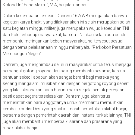
Kolonel Inf Farid Makruf, M.A, berjalan lancar.
Dalam kesempatan tersebut Danrem 162/WB mengatakan bahwa
kegiatan karya bhakti yang dilaksanakan ini selain merupakan salah
satu kegiatan minggu militer, juga merupakan wujud kepedulian TNI
dan Polri terhadap masyarakat, karena TNI akan selalu ada untuk
membantu meringankan beban masyarakat, hal tersebut sesuai
dengan tema pelaksanaan minggu militer yaitu “Perkokoh Persatuan
Membangun Negeri”.
Danrem juga menghimbau seluruh masyarakat untuk terus menjaga
semangat gotong royong dan saling membantu sesama, karena
bantuan sekecil apapun akan sangat berarti bagi mereka yang
sedang mangalami musibah dan dengan bergotong royong seperti
yang kita laksanakan pada hari ini maka segala bentuk pekerjaan
pasti dapat segera terselesaikan. Danrem juga akan terus
memerintahkan para anggotanya untuk membantu memulihkan
kembali kondisi Desa yang saat ini masih berantakan akibat banjir,
bersama dengan pemerintah daerah dan instansi terkait lainnya, TNI
juga akan membantu memperbaiki sarana dan prasarana yang
rusak akibat banjir.