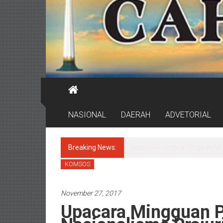
NASIONAL
DAERAH
ADVETORIAL
Breaking News:
Pemkot Surabaya Buka Pendaf
KOMSOS
November 27, 2017
Upacara Mingguan 