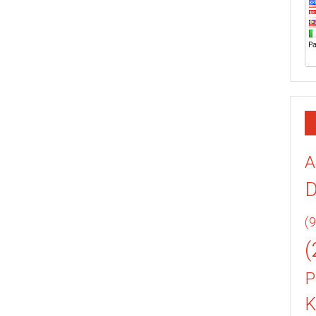
A
(9
(
P
K