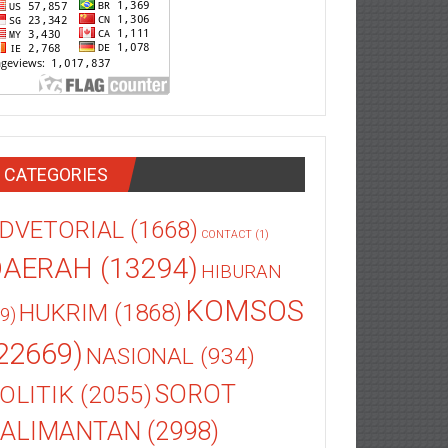
CATEGORIES
DVETORIAL
(1668)
CONTACT
(1)
DAERAH
(13294)
HIBURAN
KOMSOS
HUKRIM
(1868)
9)
22669)
NASIONAL
(934)
OLITIK
(2055)
SOROT
ALIMANTAN
(2998)