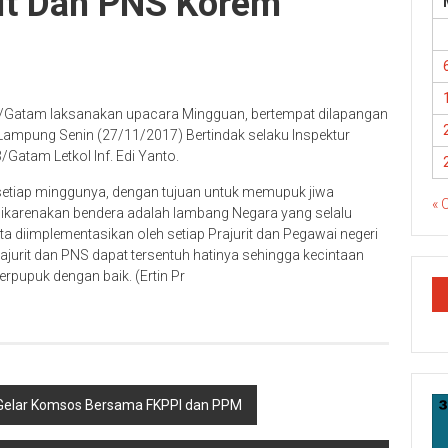
rit Dan PNS Korem
/Gatam laksanakan upacara Mingguan, bertempat dilapangan
ampung Senin (27/11/2017) Bertindak selaku Inspektur
3/Gatam Letkol Inf. Edi Yanto.
 setiap minggunya, dengan tujuan untuk memupuk jiwa
« 
ikarenakan bendera adalah lambang Negara yang selalu
rta diimplementasikan oleh setiap Prajurit dan Pegawai negeri
ajurit dan PNS dapat tersentuh hatinya sehingga kecintaan
rpupuk dengan baik. (Ertin Pr
 Gelar Komsos Bersama FKPPI dan PPM