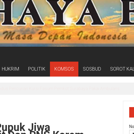
HUKRIM
POLITIK
KOMSOS
SOSBUD
SOROT KA
taran Calon Pimpinan BAZNAS Periode 2026–2031, Cari Figur Berinteg
Pupuk Jiwa
No