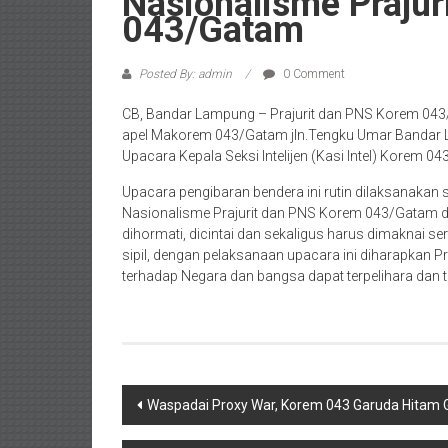
Nasionalisme Praju
043/Gatam
Posted By: admin
0 Comment
CB, Bandar Lampung – Prajurit dan PNS Korem 043
apel Makorem 043/Gatam jln.Tengku Umar Bandar L
Upacara Kepala Seksi Intelijen (Kasi Intel) Korem 04
Upacara pengibaran bendera ini rutin dilaksanakan
Nasionalisme Prajurit dan PNS Korem 043/Gatam d
dihormati, dicintai dan sekaligus harus dimaknai se
sipil, dengan pelaksanaan upacara ini diharapkan Pr
terhadap Negara dan bangsa dapat terpelihara dan te
Post
Waspadai Proxy War, Korem 043 Garuda Hitam
navigation