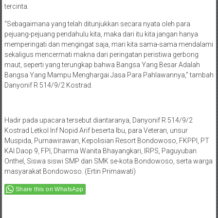
tercinta.
“Sebagaimana yang telah ditunjukkan secara nyata oleh para
pejuang-pejuang pendahulu kita, maka dari itu kita jangan hanya
memperingati dan mengingat saja, mari kita sama-sama mendalami
sekaligus mencermati makna dari peringatan peristiwa gerbong
maut, seperti yang terungkap bahwa Bangsa Yang Besar Adalah
Bangsa Yang Mampu Menghargai Jasa Para Pahlawannya,” tambah
Danyonif R 514/9/2 Kostrad.
Hadir pada upacara tersebut diantaranya, Danyonif R 514/9/2
Kostrad Letkol Inf Nopid Arif beserta Ibu, para Veteran, unsur
Muspida, Purnawirawan, Kepolisian Resort Bondowoso, FKPPI, PT
KAI Daop 9, FPI, Dharma Wanita Bhayangkari, IRPS, Paguyuban
Onthel, Siswa siswi SMP dan SMK se-kota Bondowoso, serta warga
masyarakat Bondowoso. (Ertin Primawati)
Share this on WhatsApp