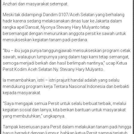
Anzhari dan masyarakat setempat.
Meski tak didampingi Dandim 0107/Aceh Selatan yang berhalang
hadir karena sedang melaksanakan dinas luar ke Jakarta dalam
rangka apel Dansat, Nyonya Stevany Hary Mulyanto tetap
bersemangat dengan menurunkan anggota persit ke sawah untuk
mensukseskan kegiatan tanam padi perdana.
“Ibu – ibu juga punya tanggungjawab mensukseskan program cetak
sawah, walaupun lumpurnya yang dalam tapi kami tetap semangat,
semoga menjadi berkah dan hasil berlimpah nantinya,” ucap Ketua
Persit Kodim Aceh Selatan Ny. Stevany Hary Mulyanto.
Ia menambahkan, istri – istri prajurit handal adalah yang selalu
mendukung program kerja Tentara Nasional Indonesia dan berbakti
kepada masyarakat.
“Saya mengajak semua Persit untuk selalu berbuat terbaik, melalui
kegiatan sosial dan lainya, kita berikan bantuan untuk masyarakat
yang membutuhkan,” ungkapnya.
Tampak keseriusan para Persit dalam melakukan tanam padi hingga
harus bergelut dengan lumpur, bahkan ketua Persit sampai terjatuh