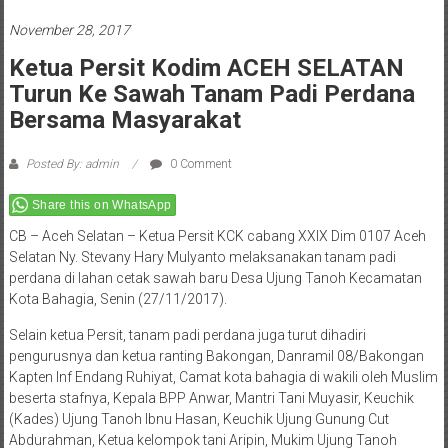
November 28, 2017
Ketua Persit Kodim ACEH SELATAN
Turun Ke Sawah Tanam Padi Perdana
Bersama Masyarakat
Posted By: admin
0 Comment
Share this on WhatsApp
CB – Aceh Selatan – Ketua Persit KCK cabang XXIX Dim 0107 Aceh
Selatan Ny. Stevany Hary Mulyanto melaksanakan tanam padi
perdana di lahan cetak sawah baru Desa Ujung Tanoh Kecamatan
Kota Bahagia, Senin (27/11/2017).
Selain ketua Persit, tanam padi perdana juga turut dihadiri
pengurusnya dan ketua ranting Bakongan, Danramil 08/Bakongan
Kapten Inf Endang Ruhiyat, Camat kota bahagia di wakili oleh Muslim
beserta stafnya, Kepala BPP Anwar, Mantri Tani Muyasir, Keuchik
(Kades) Ujung Tanoh Ibnu Hasan, Keuchik Ujung Gunung Cut
Abdurahman, Ketua kelompok tani Aripin, Mukim Ujung Tanoh