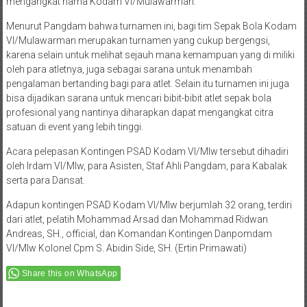
mengangkat nama Kodam VI/Mulawarman.
Menurut Pangdam bahwa turnamen ini, bagi tim Sepak Bola Kodam
VI/Mulawarman merupakan turnamen yang cukup bergengsi,
karena selain untuk melihat sejauh mana kemampuan yang di miliki
oleh para atletnya, juga sebagai sarana untuk menambah
pengalaman bertanding bagi para atlet. Selain itu turnamen ini juga
bisa dijadikan sarana untuk mencari bibit-bibit atlet sepak bola
profesional yang nantinya diharapkan dapat mengangkat citra
satuan di event yang lebih tinggi.
Acara pelepasan Kontingen PSAD Kodam VI/Mlw tersebut dihadiri
oleh Irdam VI/Mlw, para Asisten, Staf Ahli Pangdam, para Kabalak
serta para Dansat.
Adapun kontingen PSAD Kodam VI/Mlw berjumlah 32 orang, terdiri
dari atlet, pelatih Mohammad Arsad dan Mohammad Ridwan
Andreas, SH., official, dan Komandan Kontingen Danpomdam
VI/Mlw Kolonel Cpm S. Abidin Side, SH. (Ertin Primawati)
Share this on WhatsApp