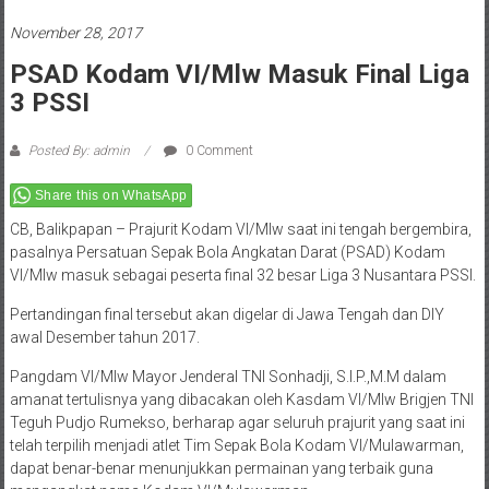
November 28, 2017
PSAD Kodam VI/Mlw Masuk Final Liga
3 PSSI
Posted By: admin
0 Comment
Share this on WhatsApp
CB, Balikpapan – Prajurit Kodam VI/Mlw saat ini tengah bergembira,
pasalnya Persatuan Sepak Bola Angkatan Darat (PSAD) Kodam
VI/Mlw masuk sebagai peserta final 32 besar Liga 3 Nusantara PSSI.
Pertandingan final tersebut akan digelar di Jawa Tengah dan DIY
awal Desember tahun 2017.
Pangdam VI/Mlw Mayor Jenderal TNI Sonhadji, S.I.P.,M.M dalam
amanat tertulisnya yang dibacakan oleh Kasdam VI/Mlw Brigjen TNI
Teguh Pudjo Rumekso, berharap agar seluruh prajurit yang saat ini
telah terpilih menjadi atlet Tim Sepak Bola Kodam VI/Mulawarman,
dapat benar-benar menunjukkan permainan yang terbaik guna