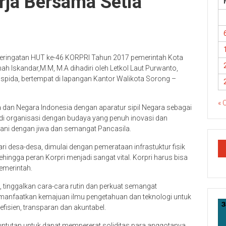
erja Bersama Setia
eringatan HUT ke-46 KORPRI Tahun 2017 pemerintah Kota
h Iskandar,M.M, M.A dihadiri oleh Letkol Laut Purwanto,
spida, bertempat di lapangan Kantor Walikota Sorong –
« 
 dan Negara Indonesia dengan aparatur sipil Negara sebagai
adi organisasi dengan budaya yang penuh inovasi dan
yani dengan jiwa dan semangat Pancasila.
i desa-desa, dimulai dengan pemerataan infrastuktur fisik
ngga peran Korpri menjadi sangat vital. Korpri harus bisa
emerintah.
, tinggalkan cara-cara rutin dan perkuat semangat
i, manfaatkan kemajuan ilmu pengetahuan dan teknologi untuk
efisien, transparan dan akuntabel.
ntutan untuk dapat mempererat soliditas para anggotanya,