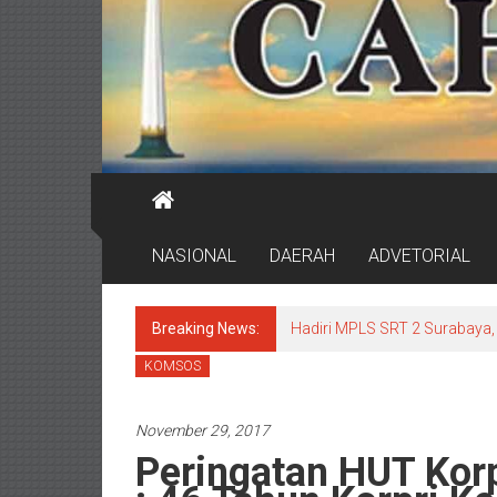
NASIONAL
DAERAH
ADVETORIAL
Breaking News:
Hadiri MPLS SRT 2 Surabaya, 
KOMSOS
November 29, 2017
Peringatan HUT Korp