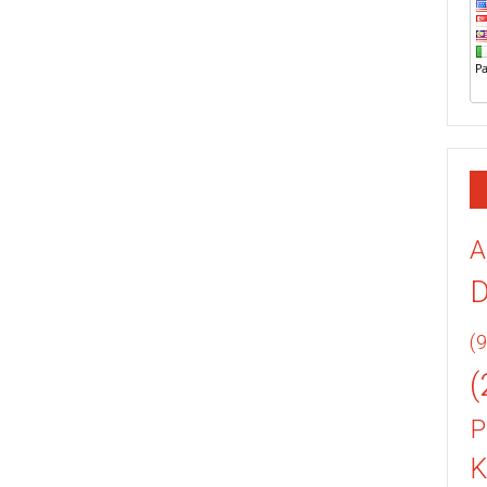
A
(9
(
P
K