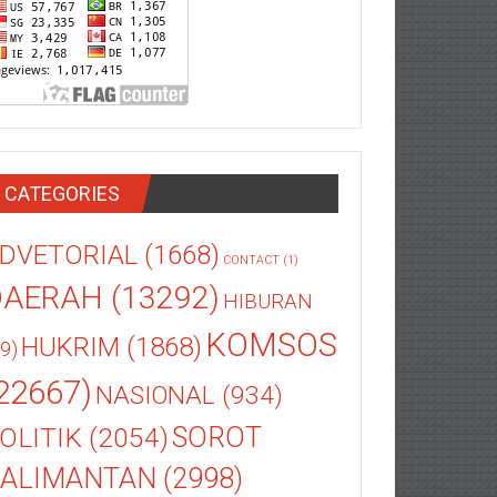
CATEGORIES
DVETORIAL
(1668)
CONTACT
(1)
DAERAH
(13292)
HIBURAN
KOMSOS
HUKRIM
(1868)
9)
22667)
NASIONAL
(934)
OLITIK
(2054)
SOROT
ALIMANTAN
(2998)