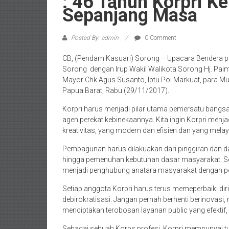
: 46 Tahun Korpri K
Sepanjang Masa
Posted By: admin
0 Comment
CB, (Pendam Kasuari) Sorong – Upacara Bendera p
Sorong dengan Irup Wakil Walikota Sorong Hj. Paima
Mayor Chk Agus Susanto, Iptu Pol Markuat, para Mu
Papua Barat, Rabu (29/11/2017).
Korpri harus menjadi pilar utama pemersatu bangsa
agen perekat kebinekaannya. Kita ingin Korpri menj
kreativitas, yang modern dan efisien dan yang mela
Pembagunan harus dilakuakan dari pinggiran dan dar
hingga pemenuhan kebutuhan dasar masyarakat. Sehi
menjadi penghubung anatara masyarakat dengan p
Setiap anggota Korpri harus terus memeperbaiki diri
debirokratisasi. Jangan pernah berhenti berinovas
menciptakan terobosan layanan public yang efektif, 
Sebagai sebuah Korps profesi, Korpri mempunyai tu