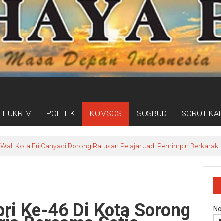
HUKRIM
POLITIK
KOMSOS
SOSBUD
SOROT KA
Wali Kota Eri Cahyadi Dorong Ratusan Pelajar Jadi Pemimpin Berkarakt
ri Ke-46 Di Kota Sorong
No