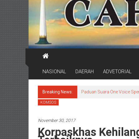
NASIONAL
DAERAH
ADVETORIAL
Breaking News:
Paduan Suara One Voice Spe
KOMSOS
November 30, 2017
Korpaskhas Kehilan