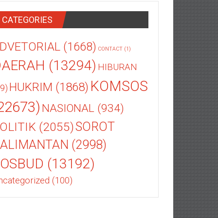
CATEGORIES
DVETORIAL
(1668)
CONTACT
(1)
DAERAH
(13294)
HIBURAN
KOMSOS
HUKRIM
(1868)
9)
22673)
NASIONAL
(934)
OLITIK
(2055)
SOROT
ALIMANTAN
(2998)
SOSBUD
(13192)
ncategorized
(100)