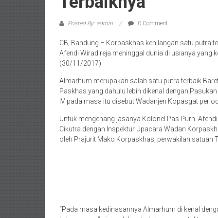
Terbaiknya
Posted By: admin
0 Comment
CB, Bandung – Korpaskhas kehilangan satu putra t
Afendi Wiradireja meninggal dunia di usianya yang 
(30/11/2017)
Almarhum merupakan salah satu putra terbaik Bare
Paskhas yang dahulu lebih dikenal dengan Pasukan
IV pada masa itu disebut Wadanjen Kopasgat period
Untuk mengenang jasanya Kolonel Pas Purn. Afend
Cikutra dengan Inspektur Upacara Wadan Korpaskha
oleh Prajurit Mako Korpaskhas, perwakilan satuan T
“Pada masa kedinasannya Almarhum di kenal dengan 