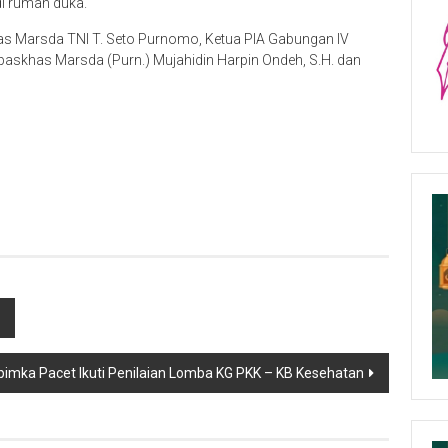
di rumah duka.
as Marsda TNI T. Seto Purnomo, Ketua PIA Gabungan IV
askhas Marsda (Purn.) Mujahidin Harpin Ondeh, S.H. dan
pimka Pacet Ikuti Penilaian Lomba KG PKK – KB Kesehatan