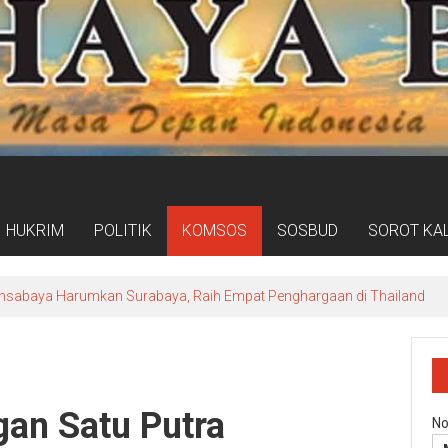
HUKRIM
POLITIK
KOMSOS
SOSBUD
SOROT KA
nsabaya Harumkan Surabaya, Raih Empat Penghargaan di Thailand
gan Satu Putra
No