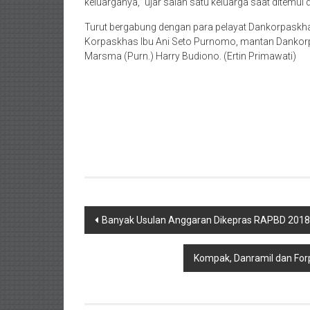
keluarganya,” ujar salah satu keluarga saat ditemui 
Turut bergabung dengan para pelayat Dankorpaskh
Korpaskhas Ibu Ani Seto Purnomo, mantan Dankorp
Marsma (Purn.) Harry Budiono. (Ertin Primawati)
Post
Banyak Usulan Anggaran Dikepras RAPBD 2018
navigation
Kompak, Danramil dan For