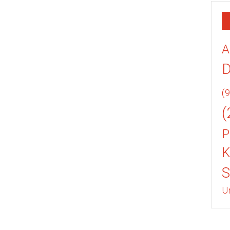
A
(9
(
P
K
U