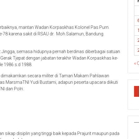
erbaiknya, mantan Wadan Korpaskhas Kolonel Pas Purn.
ke-78 karena sakit di RSAU dr. Moh.Salamun, Bandung.
t Jingga, semasa hidupnya pernah berdinas diberbagai satuan
 Gerak Tjepat dengan jabatan terakhir Wadan Korpaskhas ke-
« 
e 1986 s.d 1988.
i dimakamkan secara militer di Taman Makam Pahlawan
s MarsmaTNI Yudi Bustami, adapun peserta upacara diikuti
NI dan Polri.
sikap disiplin yang tinggi baik kepada Prajurit maupun pada