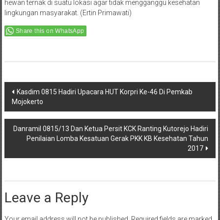
hewan ternak di suatu lokasi agar tidak mengganggu kesehatan
lingkungan masyarakat. (Ertin Primawati)
Share this on WhatsApp
Post
Kasdim 0815 Hadiri Upacara HUT Korpri Ke-46 Di Pemkab
Mojokerto
navigation
Danramil 0815/13 Dan Ketua Persit KCK Ranting Kutorejo Hadiri
Penilaian Lomba Kesatuan Gerak PKK KB Kesehatan Tahun
2017
Leave a Reply
Your email address will not be published.
Required fields are marked