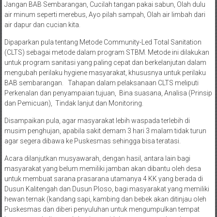
Jangan BAB Sembarangan, Cucilah tangan pakai sabun, Olah dulu
air minum seperti merebus, Ayo pilah sampah, Olah air limbah dari
air dapur dan cucian kita.
Dipaparkan pula tentang Metode Community-Led Total Sanitation
(CLTS) sebagai metode dalam program STBM. Metode ini dilakukan
untuk program sanitasi yang paling cepat dan berkelanjutan dalam
mengubah perilaku hygiene masyarakat, khususnya untuk perilaku
BAB sembarangan. Tahapan dalam pelaksanaan CLTS meliputi
Perkenalan dan penyampaian tujuan, Bina suasana, Analisa (Prinsip
dan Pemicuan), Tindak lanjut dan Monitoring.
Disampaikan pula, agar masyarakat lebih waspada terlebih di
musim penghujan, apabila sakit demam 3 hari 3 malam tidak turun
agar segera dibawa ke Puskesmas sehingga bisa teratasi.
Acara dilanjutkan musyawarah, dengan hasil, antara lain bagi
masyarakat yang belum memiliki jamban akan dibantu oleh desa
untuk membuat sarana prasarana utamanya 4 KK yang berada di
Dusun Kalitengah dan Dusun Ploso, bagi masyarakat yang memiliki
hewan ternak (kandang sapi, kambing dan bebek akan ditinjau oleh
Puskesmas dan diberi penyuluhan untuk mengumpulkan tempat