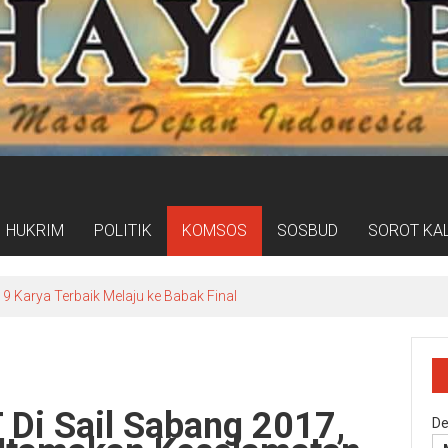
HUKRIM
POLITIK
KOMSOS
SOSBUD
SOROT KA
9 Karya Terbaik Melaju ke Babak Final
 Di Sail Sabang 2017,
De