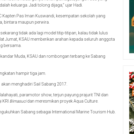
dalah keluarga. Jadi tolong dijaga,” ujar Hadi.
Kapten Pas Iman Kuswandi, kesempatan sekolah yang
ma, bintara maupun perwira.
arang tidak ada lagi model titip-titipan, kalau tidak lulus
halat Jumat, KSAU memberikan arahan kepada seluruh anggota
ng bersama.
 Iskandar Muda, KSAU dan rombongan terbang ke Sabang
gkatan hampir tiga jam.
a akan menghadiri Sail Sabang 2017.
alahayati, paramotor show, terjun payung prajurit TNI dan
gi KRI
Bimasuci
dan meresmikan proyek Aqua Culture.
gukuhkan Sabang sebagai International Marine Tourism Hub.