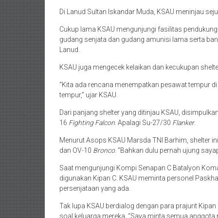
Di Lanud Sultan Iskandar Muda, KSAU meninjau sejum
Cukup lama KSAU mengunjungi fasilitas pendukung 
gudang senjata dan gudang amunisi lama serta ban
Lanud.
KSAU juga mengecek kelaikan dan kecukupan shelt
“Kita ada rencana menempatkan pesawat tempur di si
tempur,” ujar KSAU.
Dari panjang shelter yang ditinjau KSAU, disimpu
16
Fighting Falcon
. Apalagi Su-27/30
Flanker
.
Menurut Asops KSAU Marsda TNI Barhim, shelter 
dan OV-10
Bronco
. “Bahkan dulu pernah ujung say
Saat mengunjungi Kompi Senapan C Batalyon Kom
digunakan Kipan C. KSAU meminta personel Paskha
persenjataan yang ada.
Tak lupa KSAU berdialog dengan para prajurit Kipa
soal keluarga mereka. “Saya minta semua anggota