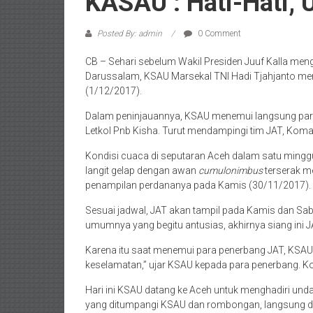
KASAU : Hati-Hati,
Posted By: admin
0 Comment
CB – Sehari sebelum Wakil Presiden Juuf Kalla men
Darussalam, KSAU Marsekal TNI Hadi Tjahjanto me
(1/12/2017).
Dalam peninjauannya, KSAU menemui langsung para 
Letkol Pnb Kisha. Turut mendampingi tim JAT, Ko
Kondisi cuaca di seputaran Aceh dalam satu minggu
langit gelap dengan awan
cumulonimbus
terserak m
penampilan perdananya pada Kamis (30/11/2017).
Sesuai jadwal, JAT akan tampil pada Kamis dan Sa
umumnya yang begitu antusias, akhirnya siang ini 
Karena itu saat menemui para penerbang JAT, KSAU h
keselamatan,” ujar KSAU kepada para penerbang. Ko
Hari ini KSAU datang ke Aceh untuk menghadiri un
yang ditumpangi KSAU dan rombongan, langsung di