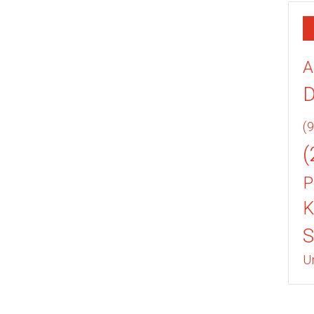
A
(9
(
P
K
U