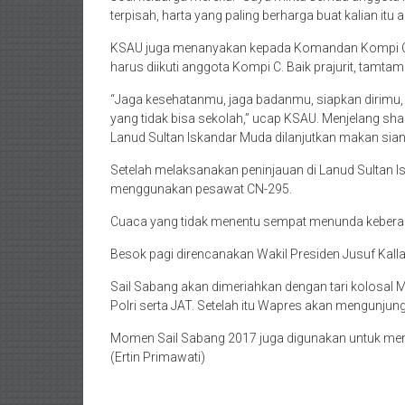
terpisah, harta yang paling berharga buat kalian itu a
KSAU juga menanyakan kepada Komandan Kompi C 
harus diikuti anggota Kompi C. Baik prajurit, tamta
“Jaga kesehatanmu, jaga badanmu, siapkan dirimu, sek
yang tidak bisa sekolah,” ucap KSAU. Menjelang s
Lanud Sultan Iskandar Muda dilanjutkan makan sia
Setelah melaksanakan peninjauan di Lanud Sultan
menggunakan pesawat CN-295.
Cuaca yang tidak menentu sempat menunda keberan
Besok pagi direncanakan Wakil Presiden Jusuf Kall
Sail Sabang akan dimeriahkan dengan tari kolosal M
Polri serta JAT. Setelah itu Wapres akan mengunjun
Momen Sail Sabang 2017 juga digunakan untuk men
(Ertin Primawati)