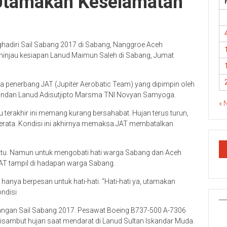
 Utamakan Keselamatan
ghadiri Sail Sabang 2017 di Sabang, Nanggroe Aceh
ninjau kesiapan Lanud Maimun Saleh di Sabang, Jumat
penerbang JAT (Jupiter Aerobatic Team) yang dipimpin oleh
mandan Lanud Adisutjipto Marsma TNI Novyan Samyoga.
« 
 terakhir ini memang kurang bersahabat. Hujan terus turun,
erata. Kondisi ini akhirnya memaksa JAT membatalkan
btu. Namun untuk mengobati hati warga Sabang dan Aceh
JAT tampil di hadapan warga Sabang.
anya berpesan untuk hati-hati. “Hati-hati ya, utamakan
ndisi
dangan Sail Sabang 2017. Pesawat Boeing B737-500 A-7306
sambut hujan saat mendarat di Lanud Sultan Iskandar Muda.