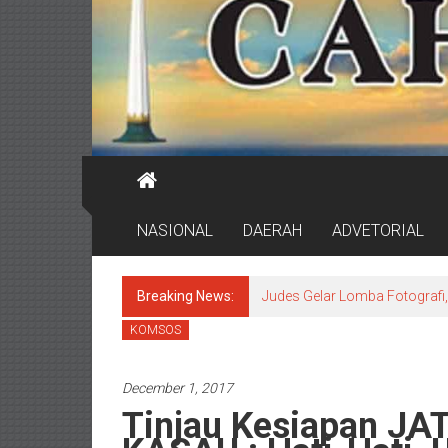
NASIONAL
DAERAH
ADVETORIAL
Breaking News:
Judes Gelar Lomba Fotografi, 
KOMSOS
December 1, 2017
Tinjau Kesiapan JAT