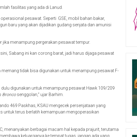
lah fasilitas yang ada di Lanud.
operasional pesawat. Seperti GSE, mobil bahan bakar,
gun baru yang akan dijadikan gudang senjata dan amunisi
er jika menampung pergerakan pesawat tempur.
ni, Sabang ini kan corong barat, jadi harus dijaga pesawat
lkan memang tidak bisa digunakan untuk menampung pesawat F-
ini dulu digunakan untuk menampung pesawat Hawk 109/209
ap
Bronco
senggolan,” ujar Barhim.
ando 469 Paskhas, KSAU mengecek persenjataan yang
s untuk terus berlatih kemampuan mengoperasikan
n C, menanyakan berbagai macam hal kepada prajurit, terutama
 membawa keluarganya ke tempat tugas, jangan ada yang