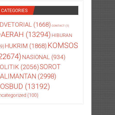
CATEGORIES
DVETORIAL
(1668)
CONTACT
(1)
DAERAH
(13294)
HIBURAN
KOMSOS
HUKRIM
(1868)
9)
22674)
NASIONAL
(934)
OLITIK
(2056)
SOROT
ALIMANTAN
(2998)
SOSBUD
(13192)
ncategorized
(100)