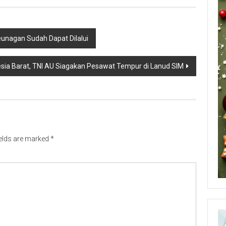
eunagan Sudah Dapat Dilalui
esia Barat, TNI AU Siagakan Pesawat Tempur di Lanud SIM
ields are marked
*